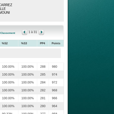
h CARREZ
OLLE
RMOUNI
1 à 31
Classement
%S2
%S3
PP4
Points
100.00%
100.00%
288
980
100.00%
100.00%
285
974
100.00%
100.00%
284
972
100.00%
100.00%
282
968
100.00%
100.00%
281
966
100.00%
100.00%
280
964