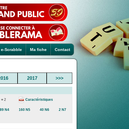
e-Scrabble
Ma fiche
Contact
2016
2017
>>>
Caractéristiques
 =
2
89 N4
160 N5
40 N6
2 N7