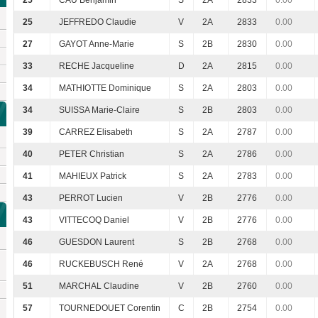
25
CAU Benjamin
S
2A
2833
0.00
25
JEFFREDO Claudie
V
2A
2833
0.00
27
GAYOT Anne-Marie
S
2B
2830
0.00
33
RECHE Jacqueline
D
2A
2815
0.00
34
MATHIOTTE Dominique
S
2A
2803
0.00
34
SUISSA Marie-Claire
S
2B
2803
0.00
39
CARREZ Elisabeth
S
2A
2787
0.00
40
PETER Christian
S
2A
2786
0.00
41
MAHIEUX Patrick
S
2A
2783
0.00
43
PERROT Lucien
V
2B
2776
0.00
43
VITTECOQ Daniel
V
2B
2776
0.00
46
GUESDON Laurent
S
2B
2768
0.00
46
RUCKEBUSCH René
V
2A
2768
0.00
51
MARCHAL Claudine
V
2B
2760
0.00
57
TOURNEDOUET Corentin
C
2B
2754
0.00