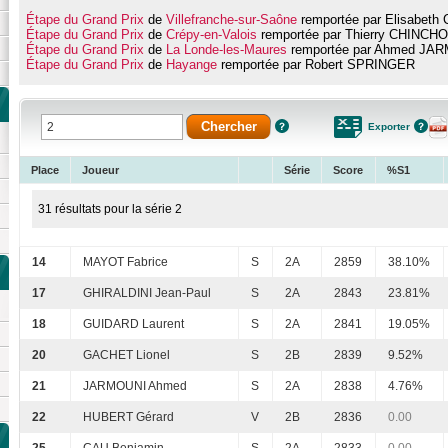
Étape du Grand Prix
de
Villefranche-sur-Saône
remportée par Elisabet
Étape du Grand Prix
de
Crépy-en-Valois
remportée par Thierry CHINCH
Étape du Grand Prix
de
La Londe-les-Maures
remportée par Ahmed JA
Étape du Grand Prix
de
Hayange
remportée par Robert SPRINGER
Exporter
Place
Joueur
Série
Score
%S1
31 résultats pour la série 2
14
MAYOT Fabrice
S
2A
2859
38.10%
17
GHIRALDINI Jean-Paul
S
2A
2843
23.81%
18
GUIDARD Laurent
S
2A
2841
19.05%
20
GACHET Lionel
S
2B
2839
9.52%
21
JARMOUNI Ahmed
S
2A
2838
4.76%
22
HUBERT Gérard
V
2B
2836
0.00