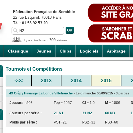
Fédération Française de Scrabble
22 rue Esquirol, 75013 Paris
Tél :
01.53.92.53.20
309
Il y a actuellement
visiteurs
Classique
Jeunes
Clubs
Logiciels
Arbitrage
Tournois et Compétitions
<<<
2013
2014
2015
4X Crépy Hayange La Londe Villefranche
- Le dimanche 06/09/2015 - 3 parties
Joueurs :
503
Top =
2957
CI
=
1.0
M =
1006
D
Joueurs par série :
21 N1
31 N2
60 N3
1
Poids par série :
PS1=21
PS2=31
PS3=60