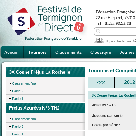
Fédération Française
22 rue Esquirol, 75013
Tél :
01.53.92.53.20
4
Il y a actuellement
Accueil
Tournois
Classements
Classique
Jeunes
Tournois et Compéti
3X Cosne Fréjus La Rochelle
<<<
2013
Classement final
Partie 2
3X Cosne Fréjus La Rochell
Partie 1
Joueurs :
418
Fréjus Azuréva N°3 TH2
Joueurs par série :
Classement final
Poids par série :
Partie 2
Partie 1