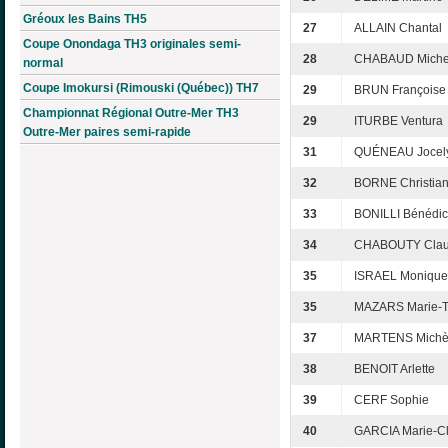
Gréoux les Bains TH5
27
ALLAIN Chantal
Coupe Onondaga TH3 originales semi-
28
CHABAUD Miche
normal
Coupe Imokursi (Rimouski (Québec)) TH7
29
BRUN Françoise
Championnat Régional Outre-Mer TH3
29
ITURBE Ventura
Outre-Mer paires semi-rapide
31
QUÉNEAU Jocel
32
BORNE Christia
33
BONILLI Bénédic
34
CHABOUTY Clau
35
ISRAEL Monique
35
MAZARS Marie-T
37
MARTENS Michè
38
BENOIT Arlette
39
CERF Sophie
40
GARCIA Marie-C