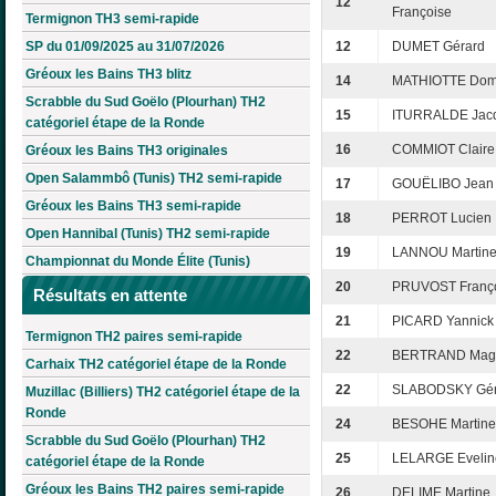
12
Françoise
Termignon TH3 semi-rapide
SP du 01/09/2025 au 31/07/2026
12
DUMET Gérard
Gréoux les Bains TH3 blitz
14
MATHIOTTE Dom
Scrabble du Sud Goëlo (Plourhan) TH2
15
ITURRALDE Jac
catégoriel étape de la Ronde
16
COMMIOT Claire
Gréoux les Bains TH3 originales
Open Salammbô (Tunis) TH2 semi-rapide
17
GOUËLIBO Jean
Gréoux les Bains TH3 semi-rapide
18
PERROT Lucien
Open Hannibal (Tunis) TH2 semi-rapide
19
LANNOU Martin
Championnat du Monde Élite (Tunis)
20
PRUVOST Franç
Résultats en attente
21
PICARD Yannick
Termignon TH2 paires semi-rapide
22
BERTRAND Mag
Carhaix TH2 catégoriel étape de la Ronde
22
SLABODSKY Gér
Muzillac (Billiers) TH2 catégoriel étape de la
Ronde
24
BESOHE Martine
Scrabble du Sud Goëlo (Plourhan) TH2
25
LELARGE Evelin
catégoriel étape de la Ronde
Gréoux les Bains TH2 paires semi-rapide
26
DELIME Martine