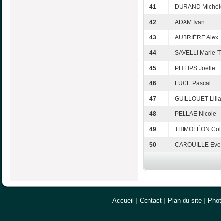
41
DURAND Michèl
42
ADAM Ivan
43
AUBRIÈRE Alex
44
SAVELLI Marie-T
45
PHILIPS Joëlle
46
LUCE Pascal
47
GUILLOUET Lili
48
PELLAE Nicole
49
THIMOLÉON Cole
50
CARQUILLE Evel
Accueil
|
Contact
|
Plan du site
|
Pho