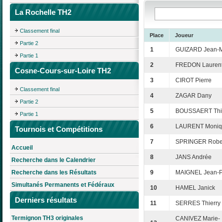
La Rochelle TH2
Classement final
Place
Joueur
Partie 2
1
GUIZARD Jean-M
Partie 1
2
FREDON Lauren
Cosne-Cours-sur-Loire TH2
3
CIROT Pierre
Classement final
4
ZAGAR Dany
Partie 2
5
BOUSSAERT Thi
Partie 1
6
LAURENT Moniq
Tournois et Compétitions
7
SPRINGER Robe
Accueil
8
JANS Andrée
Recherche dans le Calendrier
Recherche dans les Résultats
9
MAIGNEL Jean-P
Simultanés Permanents et Fédéraux
10
HAMEL Janick
Derniers résultats
11
SERRES Thierry
Termignon TH3 originales
CANIVEZ Marie-