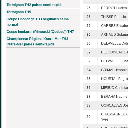
Termignon TH2 paires semi-rapide
25
PERROT Lucien
Termignon TH5
25
THISSE Patricia
Coupe Onondaga TH3 originales semi-
normal
29
CARREZ Elisabe
Coupe Imokursi (Rimouski (Québec)) TH7
30
ARNAUD Solang
Championnat Régional Outre-Mer TH3
30
DELAVELLE Didi
Outre-Mer paires semi-rapide
32
BELOUINEAU Be
32
DELAVELLE Cha
34
GRIMAL Jeannin
35
HOURTAL Brigitt
36
MIFSUD Christia
37
BERAHA Nadine
38
GONCALVES Jo
CHASSAGNEUX 
39
Yves