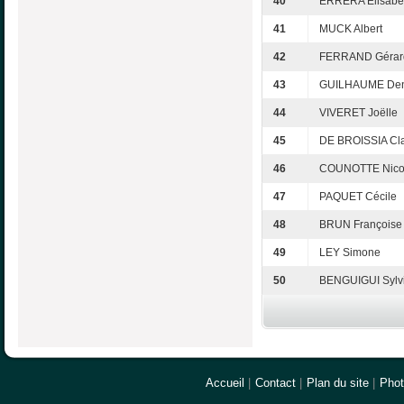
40
ERRERA Elisabe
41
MUCK Albert
42
FERRAND Gérar
43
GUILHAUME Den
44
VIVERET Joëlle
45
DE BROISSIA Cl
46
COUNOTTE Nico
47
PAQUET Cécile
48
BRUN Françoise
49
LEY Simone
50
BENGUIGUI Sylv
Accueil
|
Contact
|
Plan du site
|
Pho