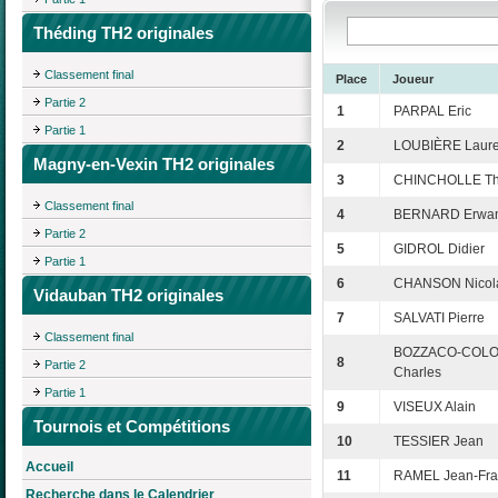
Théding TH2 originales
Classement final
Place
Joueur
Partie 2
1
PARPAL Eric
Partie 1
2
LOUBIÈRE Laure
Magny-en-Vexin TH2 originales
3
CHINCHOLLE Thi
Classement final
4
BERNARD Erwa
Partie 2
5
GIDROL Didier
Partie 1
6
CHANSON Nicol
Vidauban TH2 originales
7
SALVATI Pierre
Classement final
BOZZACO-COL
8
Partie 2
Charles
Partie 1
9
VISEUX Alain
Tournois et Compétitions
10
TESSIER Jean
Accueil
11
RAMEL Jean-Fra
Recherche dans le Calendrier