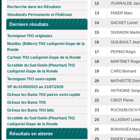
12
ITURRALDE Jac
Recherche dans les Résultats
13
FANER Marc
Simultanés Permanents et Fédéraux
14
GACHET Lionel
Derniers résultats
15
SIVIGNON Marti
Termignon TH3 originales
16
GUILBAULT Jean
Muzillac (Billiers) TH2 catégoriel étape de la
Ronde
17
PEPINO Régis
Carhaix TH2 catégoriel étape de la Ronde
18
MARTINET Roge
Scrabble du Sud Goëlo (Plourhan) TH2
catégoriel étape de la Ronde
19
CARO Bernard
Termignon TH3 semi-rapide
20
MATHIOTTE Dom
SP du 01/09/2025 au 31/07/2026
21
ANTHOINE Serg
Gréoux les Bains TH2 paires semi-rapide
22
CIROT Pierre
Gréoux les Bains TH5
23
RUCKEBUSCH 
Gréoux les Bains TH3 blitz
Scrabble du Sud Goëlo (Plourhan) TH2
24
ALLAGNAT Lione
catégoriel étape de la Ronde
25
BONANSÉA Mar
Résultats en attente
25
FANER Catherin