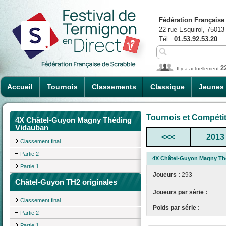
Fédération Française
22 rue Esquirol, 75013
Tél :
01.53.92.53.20
2
Il y a actuellement
Accueil
Tournois
Classements
Classique
Jeunes
Tournois et Compéti
4X Châtel-Guyon Magny Théding
Vidauban
<<<
2013
Classement final
Partie 2
4X Châtel-Guyon Magny Th
Partie 1
Joueurs :
293
Châtel-Guyon TH2 originales
Joueurs par série :
Classement final
Poids par série :
Partie 2
Partie 1