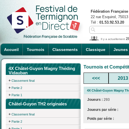
Fédération Française
22 rue Esquirol, 75013
Tél :
01.53.92.53.20
2
Il y a actuellement
Accueil
Tournois
Classements
Classique
Jeunes
Tournois et Compéti
4X Châtel-Guyon Magny Théding
Vidauban
<<<
2013
Classement final
Partie 2
4X Châtel-Guyon Magny Th
Partie 1
Joueurs :
293
Châtel-Guyon TH2 originales
Joueurs par série :
Classement final
Poids par série :
Partie 2
Partie 1