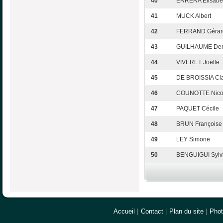
40
ERRERA Elisabe
41
MUCK Albert
42
FERRAND Gérar
43
GUILHAUME Den
44
VIVERET Joëlle
45
DE BROISSIA Cl
46
COUNOTTE Nico
47
PAQUET Cécile
48
BRUN Françoise
49
LEY Simone
50
BENGUIGUI Sylv
Accueil
|
Contact
|
Plan du site
|
Pho