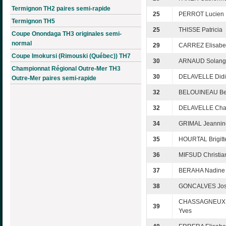
Termignon TH2 paires semi-rapide
25
PERROT Lucien
Termignon TH5
25
THISSE Patricia
Coupe Onondaga TH3 originales semi-
normal
29
CARREZ Elisabe
Coupe Imokursi (Rimouski (Québec)) TH7
30
ARNAUD Solang
Championnat Régional Outre-Mer TH3
30
DELAVELLE Didi
Outre-Mer paires semi-rapide
32
BELOUINEAU Be
32
DELAVELLE Cha
34
GRIMAL Jeannin
35
HOURTAL Brigitt
36
MIFSUD Christia
37
BERAHA Nadine
38
GONCALVES Jo
CHASSAGNEUX 
39
Yves