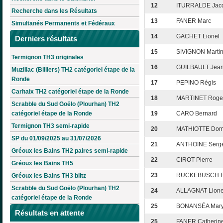
12
ITURRALDE Jac
Recherche dans les Résultats
13
FANER Marc
Simultanés Permanents et Fédéraux
14
GACHET Lionel
Derniers résultats
15
SIVIGNON Marti
Termignon TH3 originales
16
GUILBAULT Jean
Muzillac (Billiers) TH2 catégoriel étape de la
Ronde
17
PEPINO Régis
Carhaix TH2 catégoriel étape de la Ronde
18
MARTINET Roge
Scrabble du Sud Goëlo (Plourhan) TH2
catégoriel étape de la Ronde
19
CARO Bernard
Termignon TH3 semi-rapide
20
MATHIOTTE Dom
SP du 01/09/2025 au 31/07/2026
21
ANTHOINE Serg
Gréoux les Bains TH2 paires semi-rapide
22
CIROT Pierre
Gréoux les Bains TH5
23
RUCKEBUSCH 
Gréoux les Bains TH3 blitz
Scrabble du Sud Goëlo (Plourhan) TH2
24
ALLAGNAT Lione
catégoriel étape de la Ronde
25
BONANSÉA Mar
Résultats en attente
25
FANER Catherin