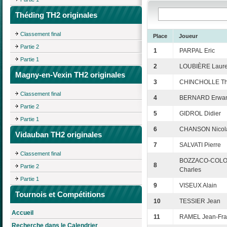
Théding TH2 originales
Classement final
Place
Joueur
Partie 2
1
PARPAL Eric
Partie 1
2
LOUBIÈRE Laure
Magny-en-Vexin TH2 originales
3
CHINCHOLLE Thi
Classement final
4
BERNARD Erwa
Partie 2
5
GIDROL Didier
Partie 1
6
CHANSON Nicol
Vidauban TH2 originales
7
SALVATI Pierre
Classement final
BOZZACO-COL
8
Partie 2
Charles
Partie 1
9
VISEUX Alain
Tournois et Compétitions
10
TESSIER Jean
Accueil
11
RAMEL Jean-Fra
Recherche dans le Calendrier