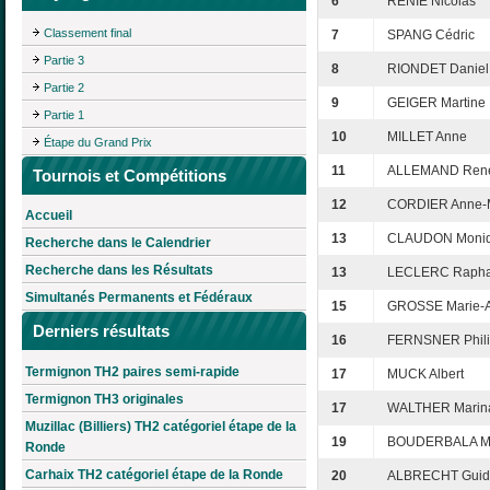
6
RENIE Nicolas
Classement final
7
SPANG Cédric
Partie 3
8
RIONDET Daniel
Partie 2
9
GEIGER Martine
Partie 1
10
MILLET Anne
Étape du Grand Prix
11
ALLEMAND Ren
Tournois et Compétitions
12
CORDIER Anne-
Accueil
13
CLAUDON Moni
Recherche dans le Calendrier
Recherche dans les Résultats
13
LECLERC Rapha
Simultanés Permanents et Fédéraux
15
GROSSE Marie-
Derniers résultats
16
FERNSNER Phil
Termignon TH2 paires semi-rapide
17
MUCK Albert
Termignon TH3 originales
17
WALTHER Marin
Muzillac (Billiers) TH2 catégoriel étape de la
19
BOUDERBALA Mi
Ronde
Carhaix TH2 catégoriel étape de la Ronde
20
ALBRECHT Guid