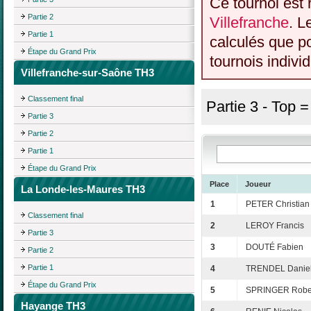
Ce tournoi est 
Partie 2
Villefranche
. L
Partie 1
calculés que p
Étape du Grand Prix
tournois individ
Villefranche-sur-Saône TH3
Classement final
Partie 3 - Top 
Partie 3
Partie 2
Partie 1
Étape du Grand Prix
Place
Joueur
La Londe-les-Maures TH3
1
PETER Christian
Classement final
2
LEROY Francis
Partie 3
3
DOUTÉ Fabien
Partie 2
Partie 1
4
TRENDEL Danie
Étape du Grand Prix
5
SPRINGER Robe
Hayange TH3