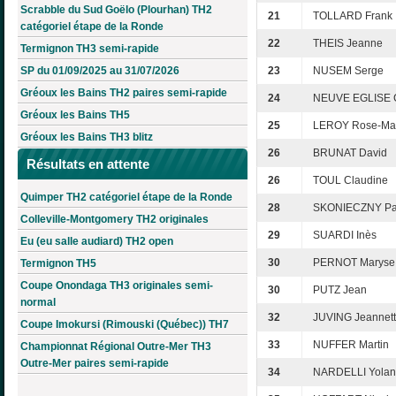
Scrabble du Sud Goëlo (Plourhan) TH2
21
TOLLARD Frank
catégoriel étape de la Ronde
22
THEIS Jeanne
Termignon TH3 semi-rapide
SP du 01/09/2025 au 31/07/2026
23
NUSEM Serge
Gréoux les Bains TH2 paires semi-rapide
24
NEUVE EGLISE C
Gréoux les Bains TH5
25
LEROY Rose-Ma
Gréoux les Bains TH3 blitz
26
BRUNAT David
Résultats en attente
26
TOUL Claudine
Quimper TH2 catégoriel étape de la Ronde
28
SKONIECZNY Pat
Colleville-Montgomery TH2 originales
29
SUARDI Inès
Eu (eu salle audiard) TH2 open
30
PERNOT Maryse
Termignon TH5
Coupe Onondaga TH3 originales semi-
30
PUTZ Jean
normal
32
JUVING Jeannet
Coupe Imokursi (Rimouski (Québec)) TH7
33
NUFFER Martin
Championnat Régional Outre-Mer TH3
Outre-Mer paires semi-rapide
34
NARDELLI Yola