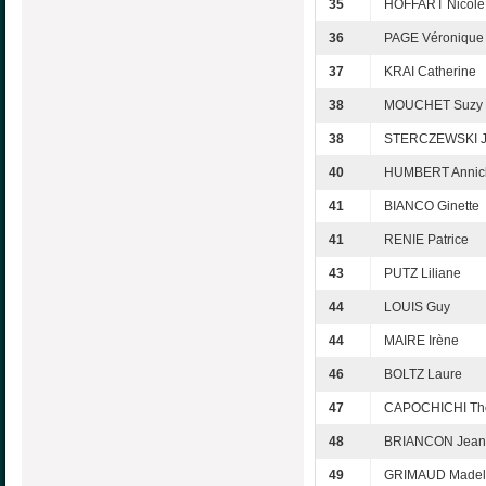
35
HOFFART Nicole
36
PAGE Véronique
37
KRAI Catherine
38
MOUCHET Suzy
38
STERCZEWSKI J
40
HUMBERT Annic
41
BIANCO Ginette
41
RENIE Patrice
43
PUTZ Liliane
44
LOUIS Guy
44
MAIRE Irène
46
BOLTZ Laure
47
CAPOCHICHI T
48
BRIANCON Jean
49
GRIMAUD Madel