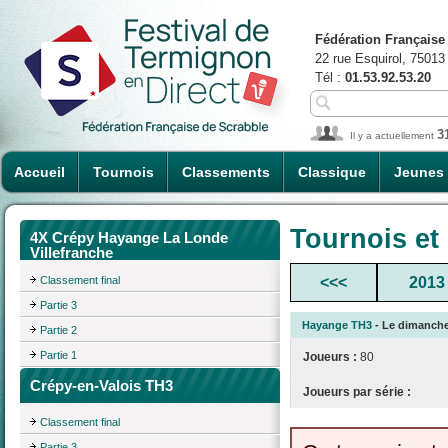
Fédération Française
22 rue Esquirol, 75013
Tél :
01.53.92.53.20
3
Il y a actuellement
Accueil
Tournois
Classements
Classique
Jeunes
Tournois et
4X Crépy Hayange La Londe
Villefranche
Classement final
<<<
2013
Partie 3
Hayange TH3
- Le dimanche 
Partie 2
Partie 1
Joueurs :
80
Crépy-en-Valois TH3
Joueurs par série :
Classement final
Partie 3