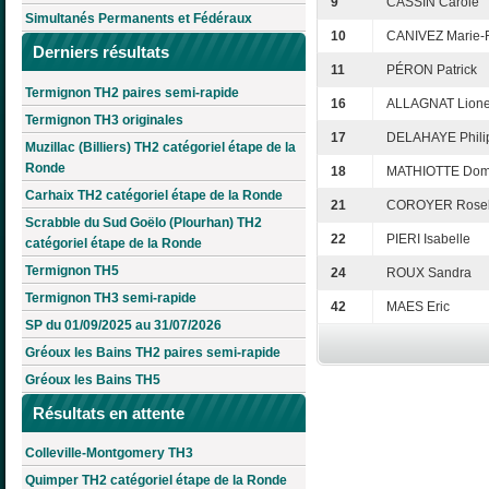
9
CASSIN Carole
Simultanés Permanents et Fédéraux
10
CANIVEZ Marie-F
Derniers résultats
11
PÉRON Patrick
Termignon TH2 paires semi-rapide
16
ALLAGNAT Lione
Termignon TH3 originales
17
DELAHAYE Phili
Muzillac (Billiers) TH2 catégoriel étape de la
Ronde
18
MATHIOTTE Dom
Carhaix TH2 catégoriel étape de la Ronde
21
COROYER Rose
Scrabble du Sud Goëlo (Plourhan) TH2
22
PIERI Isabelle
catégoriel étape de la Ronde
Termignon TH5
24
ROUX Sandra
Termignon TH3 semi-rapide
42
MAES Eric
SP du 01/09/2025 au 31/07/2026
Gréoux les Bains TH2 paires semi-rapide
Gréoux les Bains TH5
Résultats en attente
Colleville-Montgomery TH3
Quimper TH2 catégoriel étape de la Ronde