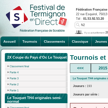
Fédération Française
22 rue Esquirol, 75013
Tél :
01.53.92.53.20
2
Il y a actuellement
Accueil
Tournois
Classements
Classique
Jeunes
Tournois et
2X Coupe du Pays d’Oc Le Touquet
Classement final
<<<
2015
Partie 4
Partie 3
Le Touquet TH4 originales
Partie 2
Joueurs :
193
Partie 1
Joueurs par série :
Le Touquet TH4 originales semi-
normal
Classement final