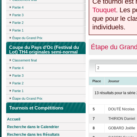
Ce tournoi est 
Partie 4
Touquet
. Les p
Partie 3
que pour le cl
Partie 2
individuels.
Partie 1
Étape du Grand Prix
Étape du Grand
Coupe du Pays d'Oc (Festival du
Lot) TH4 originales semi-normal
Classement final
Partie 4
Partie 3
Place
Joueur
Partie 2
Partie 1
13 résultats pour la série 
Étape du Grand Prix
Tournois et Compétitions
5
DOUTÉ Nicolas
7
THIRION Daniel
Accueil
Recherche dans le Calendrier
8
GOBARD Joëlle
Recherche dans les Résultats