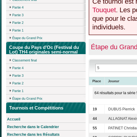
Ce tournoi est 
Partie 4
Touquet
. Les p
Partie 3
que pour le cl
Partie 2
individuels.
Partie 1
Étape du Grand Prix
Étape du Grand
Coupe du Pays d'Oc (Festival du
Lot) TH4 originales semi-normal
Classement final
Partie 4
Partie 3
Place
Joueur
Partie 2
Partie 1
64 résultats pour la série 
Étape du Grand Prix
Tournois et Compétitions
19
DUBUS Pierrick
44
ALLAGNAT Alexi
Accueil
Recherche dans le Calendrier
55
PATINET Christi
Recherche dans les Résultats