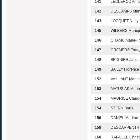
141
LECLERCQ Anne
142
DESCAMPS Mar
143
LOCQUET Nelly
145
WILBERS Moniq
146
CHAMU Marie-Fr
147
CREMERS Franç
148
BEIGNIER Jacqu
149
BAILLY Florence
152
VAILLANT Marie-
153
MATUSIAK Marie
154
MAURICE Claud
154
STERN Boris
156
DANIEL Martine
158
DESCARPENTRIE
160
RAPAILLE Christ