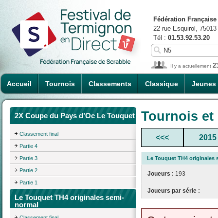
Fédération Française
22 rue Esquirol, 75013
Tél :
01.53.92.53.20
2
Il y a actuellement
Accueil
Tournois
Classements
Classique
Jeunes
Tournois et
2X Coupe du Pays d’Oc Le Touquet
Classement final
<<<
2015
Partie 4
Partie 3
Le Touquet TH4 originales
Partie 2
Joueurs :
193
Partie 1
Joueurs par série :
Le Touquet TH4 originales semi-
normal
Classement final