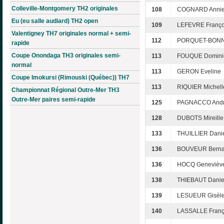
Colleville-Montgomery TH2 originales
108
COGNARD Anni
Eu (eu salle audiard) TH2 open
109
LEFEVRE Franço
Valentigney TH7 originales normal + semi-
112
PORQUET-BONNIN
rapide
Coupe Onondaga TH3 originales semi-
113
FOUQUE Domini
normal
113
GERON Eveline
Coupe Imokursi (Rimouski (Québec)) TH7
113
RIQUIER Michell
Championnat Régional Outre-Mer TH3
Outre-Mer paires semi-rapide
125
PAGNACCO And
128
DUBOTS Mireille
133
THUILLIER Danie
136
BOUVEUR Berna
136
HOCQ Genevièv
138
THIEBAUT Danie
139
LESUEUR Gisèl
140
LASSALLE Franç