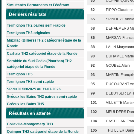
60
COPPIN-QUIVRO
Simultanés Permanents et Fédéraux
62
PIPPO Claudette
Derniers résultats
65
SPINOUZE Anni
Termignon TH2 paires semi-rapide
68
DEHAEMERS Ma
Termignon TH3 originales
86
MARSAN Franci
Muzillac (Billiers) TH2 catégoriel étape de la
Ronde
88
LALIN Maryvonn
Carhaix TH2 catégoriel étape de la Ronde
90
DUHAMEL Marie-
Scrabble du Sud Goëlo (Plourhan) TH2
92
GOUBEL Alain
catégoriel étape de la Ronde
Termignon TH5
93
MARTIN Françoi
Termignon TH3 semi-rapide
95
DUCOURANT Ann
SP du 01/09/2025 au 31/07/2026
99
DEBUYSER Lyli
Gréoux les Bains TH2 paires semi-rapide
101
VILLETTE Martin
Gréoux les Bains TH5
102
MEULDERS Dani
Résultats en attente
104
CASTILLAN Fran
Colleville-Montgomery TH3
105
THUILLIER Dani
Quimper TH2 catégoriel étape de la Ronde