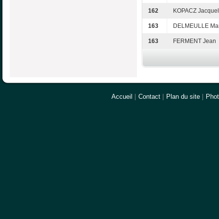
162
KOPACZ Jacquel
163
DELMEULLE Mar
163
FERMENT Jean
Accueil
|
Contact
|
Plan du site
|
Pho