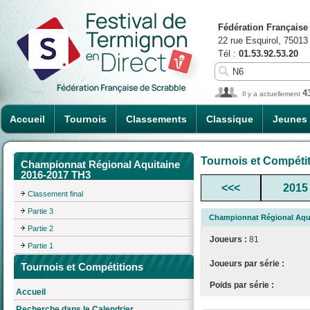
Fédération Française
22 rue Esquirol, 75013
Tél :
01.53.92.53.20
4
Il y a actuellement
Accueil
Tournois
Classements
Classique
Jeunes
Tournois et Compéti
Championnat Régional Aquitaine
2016-2017 TH3
<<<
2015
Classement final
Partie 3
Championnat Régional Aqui
Partie 2
Joueurs :
81
Partie 1
Joueurs par série :
Tournois et Compétitions
Poids par série :
Accueil
Recherche dans le Calendrier