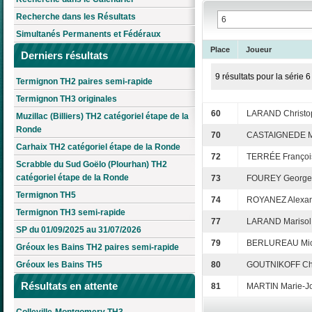
Recherche dans les Résultats
Simultanés Permanents et Fédéraux
Place
Joueur
Derniers résultats
9 résultats pour la série 6
Termignon TH2 paires semi-rapide
Termignon TH3 originales
60
LARAND Christo
Muzillac (Billiers) TH2 catégoriel étape de la
Ronde
70
CASTAIGNEDE M
Carhaix TH2 catégoriel étape de la Ronde
72
TERRÉE Françoi
Scrabble du Sud Goëlo (Plourhan) TH2
catégoriel étape de la Ronde
73
FOUREY Georget
Termignon TH5
74
ROYANEZ Alexa
Termignon TH3 semi-rapide
77
LARAND Marisol
SP du 01/09/2025 au 31/07/2026
79
BERLUREAU Mic
Gréoux les Bains TH2 paires semi-rapide
Gréoux les Bains TH5
80
GOUTNIKOFF Ch
Résultats en attente
81
MARTIN Marie-J
Colleville-Montgomery TH3