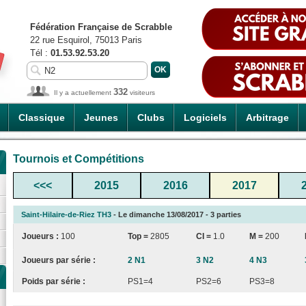
Fédération Française de Scrabble
22 rue Esquirol, 75013 Paris
Tél :
01.53.92.53.20
332
Il y a actuellement
visiteurs
Classique
Jeunes
Clubs
Logiciels
Arbitrage
Tournois et Compétitions
<<<
2015
2016
2017
Saint-Hilaire-de-Riez TH3
- Le dimanche 13/08/2017 - 3 parties
Joueurs :
100
Top =
2805
CI
=
1.0
M =
200
Joueurs par série :
2 N1
3 N2
4 N3
Poids par série :
PS1=4
PS2=6
PS3=8