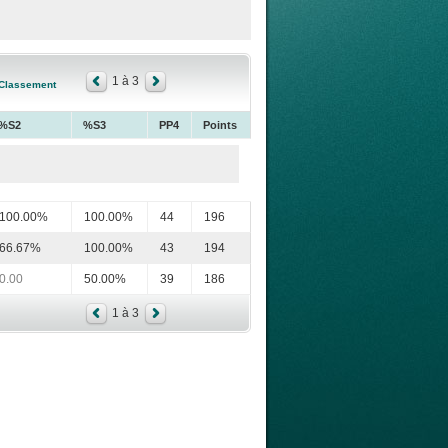
1 à 3
Classement
%S2
%S3
PP4
Points
100.00%
100.00%
44
196
66.67%
100.00%
43
194
0.00
50.00%
39
186
1 à 3