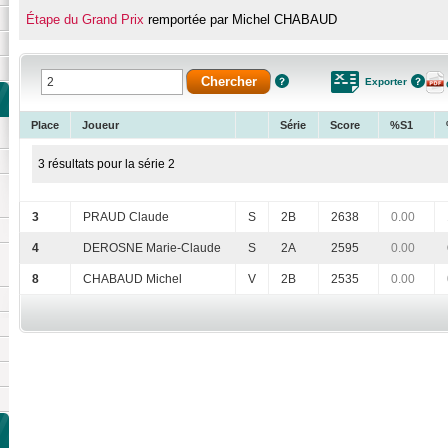
Étape du Grand Prix
remportée par Michel CHABAUD
Exporter
Place
Joueur
Série
Score
%S1
3 résultats pour la série 2
3
PRAUD Claude
S
2B
2638
0.00
4
DEROSNE Marie-Claude
S
2A
2595
0.00
8
CHABAUD Michel
V
2B
2535
0.00