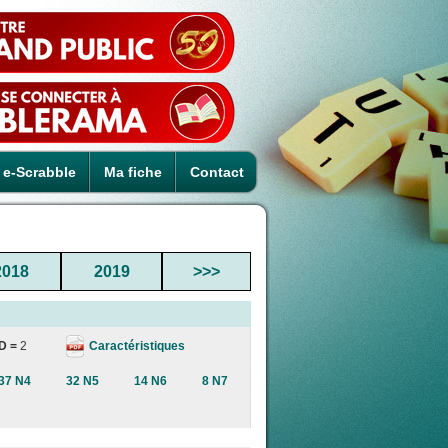
e-Scrabble
Ma fiche
Contact
2018
2019
>>>
Caractéristiques
D =
2
37 N4
32 N5
14 N6
8 N7