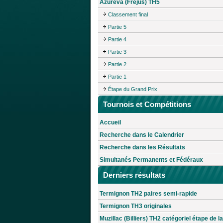
Azureva (Fréjus) TH5
Classement final
Partie 5
Partie 4
Partie 3
Partie 2
Partie 1
Étape du Grand Prix
Tournois et Compétitions
Accueil
Recherche dans le Calendrier
Recherche dans les Résultats
Simultanés Permanents et Fédéraux
Derniers résultats
Termignon TH2 paires semi-rapide
Termignon TH3 originales
Muzillac (Billiers) TH2 catégoriel étape de la