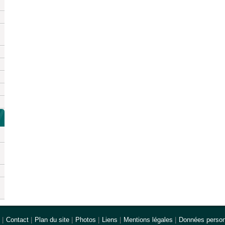
|
Contact
|
Plan du site
|
Photos
|
Liens
|
Mentions légales
|
Données person