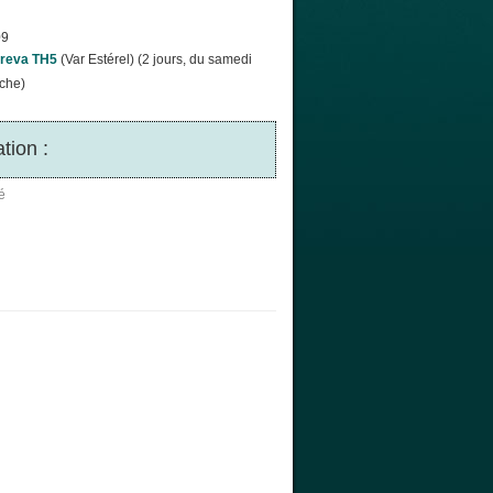
09
reva TH5
(Var Estérel) (2 jours, du samedi
che)
tion :
é