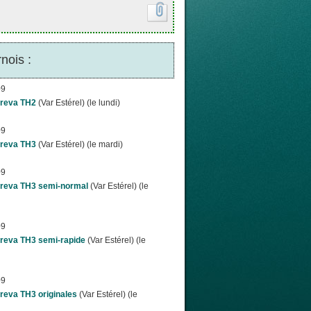
nois :
09
reva TH2
(Var Estérel) (le lundi)
09
reva TH3
(Var Estérel) (le mardi)
09
reva TH3 semi-normal
(Var Estérel) (le
09
reva TH3 semi-rapide
(Var Estérel) (le
09
reva TH3 originales
(Var Estérel) (le