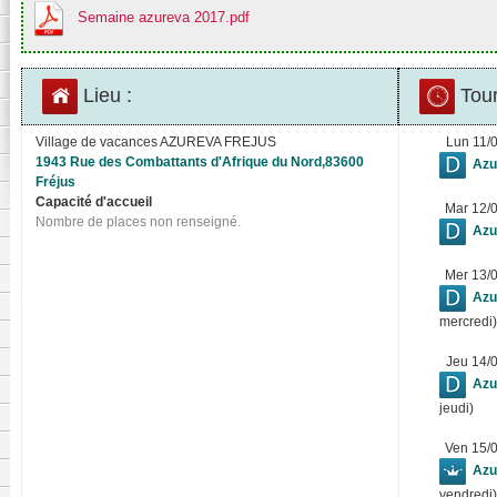
Semaine azureva 2017.pdf
Lieu :
Tour
Village de vacances AZUREVA FREJUS
Lun 11/
1943 Rue des Combattants d'Afrique du Nord,83600
Azu
Fréjus
Capacité d'accueil
Mar 12/
Nombre de places non renseigné.
Azu
Mer 13/
Azu
mercredi)
Jeu 14/
Azu
jeudi)
Ven 15/
Azu
vendredi)