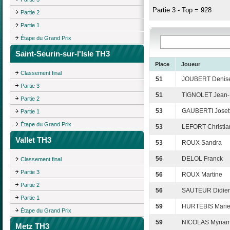
Partie 3 - Top = 928
Partie 2
Partie 1
Étape du Grand Prix
Saint-Seurin-sur-l'Isle TH3
Place
Joueur
Classement final
51
JOUBERT Denis
Partie 3
51
TIGNOLET Jean-
Partie 2
53
GAUBERTI Joset
Partie 1
Étape du Grand Prix
53
LEFORT Christia
Vallet TH3
53
ROUX Sandra
56
DELOL Franck
Classement final
Partie 3
56
ROUX Martine
Partie 2
56
SAUTEUR Didier
Partie 1
59
HURTEBIS Marie
Étape du Grand Prix
59
NICOLAS Myria
Metz TH3