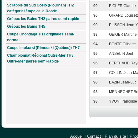
Scrabble du Sud Goëlo (Plourhan) TH2
90
BICLER Claude
catégoriel étape de la Ronde
90
GIRARD Louisett
Gréoux les Bains TH2 paires semi-rapide
90
PLISSON Jean-Y
Gréoux les Bains TH5
Coupe Onondaga TH3 originales semi-
93
GEIGER Martine
normal
94
BONTE Gilberte
Coupe Imokursi (Rimouski (Québec)) TH7
95
ANSELIN Joël
Championnat Régional Outre-Mer TH3
Outre-Mer paires semi-rapide
96
BERTHAUD Ray
97
COLLIN Jean-Ma
98
BAZIN Jean-Luc
98
MENNECHET Brig
98
YVON Françoise
Accueil
|
Contact
|
Plan du site
|
Pho