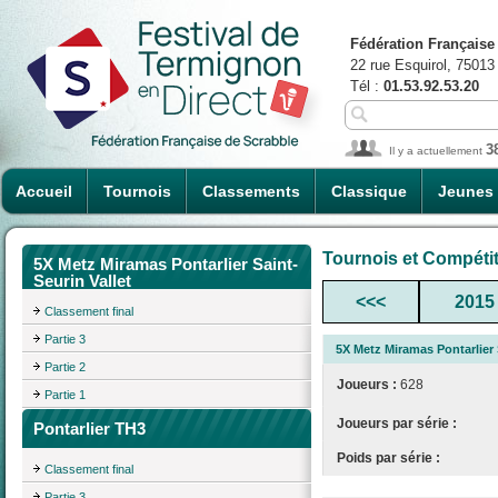
Fédération Française
22 rue Esquirol, 75013
Tél :
01.53.92.53.20
3
Il y a actuellement
Accueil
Tournois
Classements
Classique
Jeunes
Tournois et Compéti
5X Metz Miramas Pontarlier Saint-
Seurin Vallet
<<<
2015
Classement final
Partie 3
5X Metz Miramas Pontarlier 
Partie 2
Joueurs :
628
Partie 1
Joueurs par série :
Pontarlier TH3
Poids par série :
Classement final
Partie 3