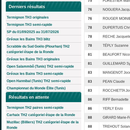
75
FORESTIER Mari
Derniers résultats
76
NOGUERA Jacqu
Termignon TH3 originales
76
ROUGER MOINIE
Termignon TH3 semi-rapide
78
DUPERTUIS Chri
SP du 01/09/2025 au 31/07/2026
78
RECHE Jacqueli
Gréoux les Bains TH3 blitz
78
TÉPLY Suzanne
Scrabble du Sud Goëlo (Plourhan) TH2
catégoriel étape de la Ronde
81
BEAUFORT Nico
Gréoux les Bains TH3 originales
81
GUILLEMARD Sy
Open Salammbô (Tunis) TH2 semi-rapide
83
MANGENOT Joce
Gréoux les Bains TH3 semi-rapide
Open Hannibal (Tunis) TH2 semi-rapide
83
PEAN Claude
Championnat du Monde Élite (Tunis)
83
ROCCHIETTA Jo
Résultats en attente
86
RIFF Bernadette
Termignon TH2 paires semi-rapide
86
YERLY Enzo
Carhaix TH2 catégoriel étape de la Ronde
88
GIRARD Marie-F
Muzillac (Billiers) TH2 catégoriel étape de la
88
TREHOUT Solan
Ronde