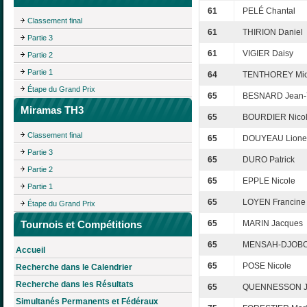
61
PELÉ Chantal
Classement final
61
THIRION Daniel
Partie 3
61
VIGIER Daisy
Partie 2
Partie 1
64
TENTHOREY Mic
Étape du Grand Prix
65
BESNARD Jean-
Miramas TH3
65
BOURDIER Nico
Classement final
65
DOUYEAU Lione
Partie 3
65
DURO Patrick
Partie 2
65
EPPLE Nicole
Partie 1
65
LOYEN Francine
Étape du Grand Prix
Tournois et Compétitions
65
MARIN Jacques
65
MENSAH-DJOBOK
Accueil
65
POSE Nicole
Recherche dans le Calendrier
Recherche dans les Résultats
65
QUENNESSON J
Simultanés Permanents et Fédéraux