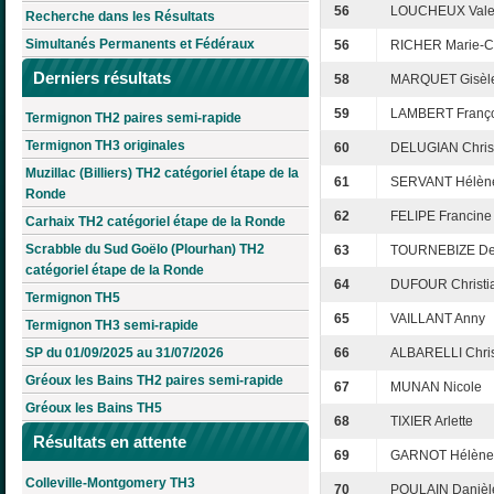
56
LOUCHEUX Vale
Recherche dans les Résultats
Simultanés Permanents et Fédéraux
56
RICHER Marie-C
Derniers résultats
58
MARQUET Gisèl
59
LAMBERT Franço
Termignon TH2 paires semi-rapide
Termignon TH3 originales
60
DELUGIAN Chris
Muzillac (Billiers) TH2 catégoriel étape de la
61
SERVANT Hélèn
Ronde
62
FELIPE Francine
Carhaix TH2 catégoriel étape de la Ronde
Scrabble du Sud Goëlo (Plourhan) TH2
63
TOURNEBIZE De
catégoriel étape de la Ronde
64
DUFOUR Christi
Termignon TH5
65
VAILLANT Anny
Termignon TH3 semi-rapide
SP du 01/09/2025 au 31/07/2026
66
ALBARELLI Chris
Gréoux les Bains TH2 paires semi-rapide
67
MUNAN Nicole
Gréoux les Bains TH5
68
TIXIER Arlette
Résultats en attente
69
GARNOT Hélène
Colleville-Montgomery TH3
70
POULAIN Danièl