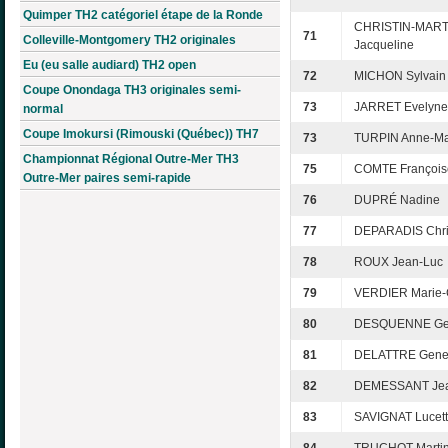
Quimper TH2 catégoriel étape de la Ronde
CHRISTIN-MART
71
Colleville-Montgomery TH2 originales
Jacqueline
Eu (eu salle audiard) TH2 open
72
MICHON Sylvain
Coupe Onondaga TH3 originales semi-
73
JARRET Evelyne
normal
Coupe Imokursi (Rimouski (Québec)) TH7
73
TURPIN Anne-Ma
Championnat Régional Outre-Mer TH3
75
COMTE François
Outre-Mer paires semi-rapide
76
DUPRÉ Nadine
77
DEPARADIS Chri
78
ROUX Jean-Luc
79
VERDIER Marie-
80
DESQUENNE Ge
81
DELATTRE Gene
82
DEMESSANT Jea
83
SAVIGNAT Lucet