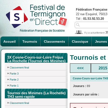
Fédération Française
22 rue Esquirol, 75013
Tél :
01.53.92.53.20
3
Il y a actuellement
Accueil
Tournois
Classements
Classique
Jeunes
Tournois et
3X Cosne-Cours-sur-Loire Fréjus
La Rochelle (Tournoi des Minimes)
Classement final
<<<
2015
Partie 3
Cosne-Cours-sur-Loire TH3
Partie 2
Partie 1
Joueurs :
89
Tournoi des Minimes (La Rochelle)
Joueurs par série :
TH3 semi-rapide
Classement final