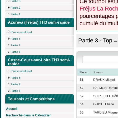
Ce tournoi est 
Partie 3
Fréjus La Roch
Partie 2
Partie 1
pourcentages p
Azureva (Fréjus) TH3 semi-rapide
cumulé du multi
Classement final
Partie 3
Partie 3 - Top 
Partie 2
Partie 1
Cosne-Cours-sur-Loire TH3 semi-
rapide
Classement final
Place
Joueur
Partie 3
51
DRAUX Michel
Partie 2
52
SALMON Domini
Partie 1
52
SHIRTLIFFE Hél
Tournois et Compétitions
54
GUIGUI Eliette
Accueil
55
TARDIEU Muguet
Recherche dans le Calendrier