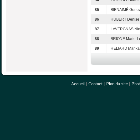
84
TRUCHOT Marti
85
BIENAIMÉ Genev
86
HUBERT Denise
87
LAVERGNAS Ni
88
BRIONE Marie-L
89
HELIARD Marika
Accueil
|
Contact
|
Plan du site
|
Pho