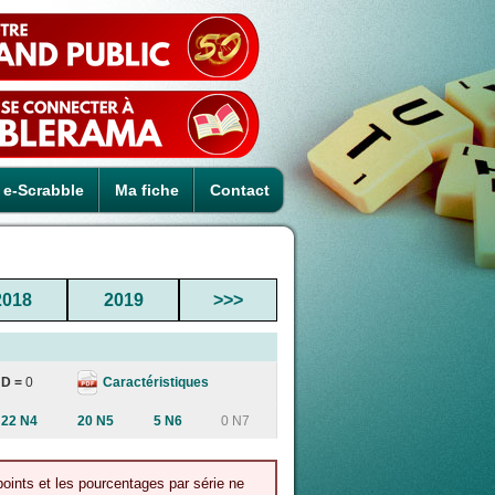
e-Scrabble
Ma fiche
Contact
2018
2019
>>>
Caractéristiques
D =
0
22 N4
20 N5
5 N6
0 N7
points et les pourcentages par série ne