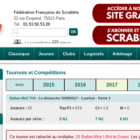
Fédération Française de Scrabble
22 rue Esquirol, 75013 Paris
Tél :
01.53.92.53.20
229
Il y a actuellement
visiteurs
Classique
Jeunes
Clubs
Logiciels
Arbitrage
Tournois et Compétitions
<<<
2015
2016
2017
Ballan-Miré TH3
- Le dimanche 10/09/2017 - 3 parties - Partie 3
Joueurs :
65
Top P3 =
978
CI
=
1.0
M =
0
Joueurs par série :
5 N1
7 N2
6 N3
Ce tournoi est rattaché au multiplex
2X Ballan-Miré Liffol-le-Grand
. Les 