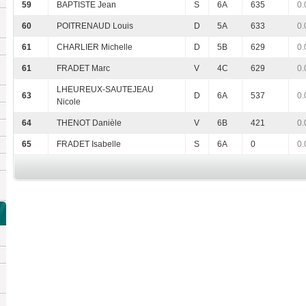
59
BAPTISTE Jean
S
6A
635
0.
60
POITRENAUD Louis
D
5A
633
0.
61
CHARLIER Michelle
D
5B
629
0.
61
FRADET Marc
V
4C
629
0.
LHEUREUX-SAUTEJEAU
63
D
6A
537
0.
Nicole
64
THENOT Danièle
V
6B
421
0.
65
FRADET Isabelle
S
6A
0
0.