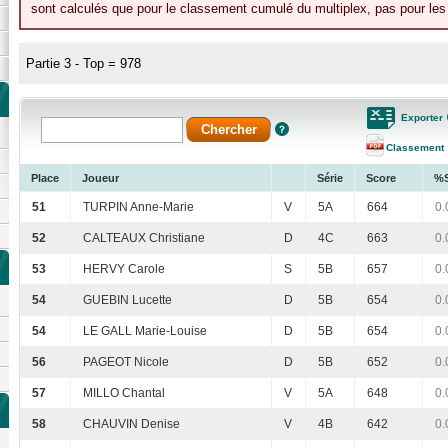
sont calculés que pour le classement cumulé du multiplex, pas pour les 
Partie 3 - Top = 978
Exporter
Classement
Place
Joueur
Série
Score
%
51
TURPIN Anne-Marie
V
5A
664
0.
52
CALTEAUX Christiane
D
4C
663
0.
53
HERVY Carole
S
5B
657
0.
54
GUEBIN Lucette
D
5B
654
0.
54
LE GALL Marie-Louise
D
5B
654
0.
56
PAGEOT Nicole
D
5B
652
0.
57
MILLO Chantal
V
5A
648
0.
58
CHAUVIN Denise
V
4B
642
0.