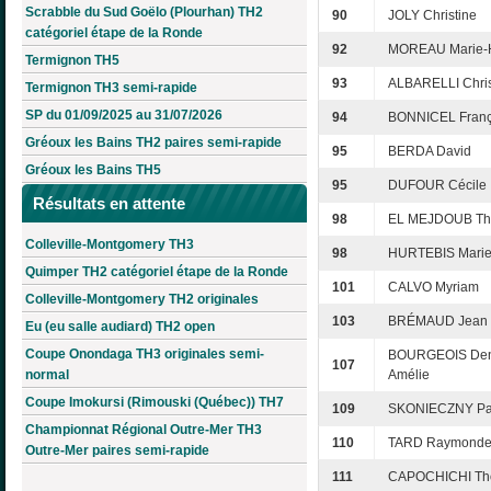
Scrabble du Sud Goëlo (Plourhan) TH2
90
JOLY Christine
catégoriel étape de la Ronde
92
MOREAU Marie-
Termignon TH5
93
ALBARELLI Chris
Termignon TH3 semi-rapide
SP du 01/09/2025 au 31/07/2026
94
BONNICEL Franç
Gréoux les Bains TH2 paires semi-rapide
95
BERDA David
Gréoux les Bains TH5
95
DUFOUR Cécile
Résultats en attente
98
EL MEJDOUB Th
Colleville-Montgomery TH3
98
HURTEBIS Marie
Quimper TH2 catégoriel étape de la Ronde
101
CALVO Myriam
Colleville-Montgomery TH2 originales
103
BRÉMAUD Jean
Eu (eu salle audiard) TH2 open
Coupe Onondaga TH3 originales semi-
BOURGEOIS Den
107
normal
Amélie
Coupe Imokursi (Rimouski (Québec)) TH7
109
SKONIECZNY Pat
Championnat Régional Outre-Mer TH3
110
TARD Raymond
Outre-Mer paires semi-rapide
111
CAPOCHICHI T