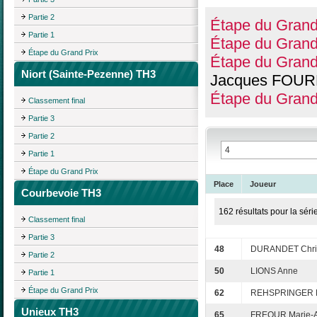
Partie 2
Étape du Grand
Partie 1
Étape du Grand
Étape du Grand Prix
Étape du Grand
Niort (Sainte-Pezenne) TH3
Jacques FOUR
Étape du Grand
Classement final
Partie 3
Partie 2
Partie 1
Étape du Grand Prix
Place
Joueur
Courbevoie TH3
162 résultats pour la séri
Classement final
Partie 3
48
DURANDET Chris
Partie 2
50
LIONS Anne
Partie 1
Étape du Grand Prix
62
REHSPRINGER M
Unieux TH3
65
FREOUR Marie-