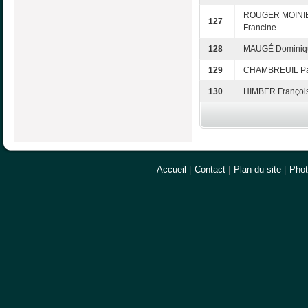
ROUGER MOINI
127
Francine
128
MAUGÉ Dominiq
129
CHAMBREUIL Pa
130
HIMBER Françoi
Accueil
|
Contact
|
Plan du site
|
Pho