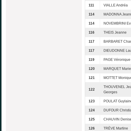
111
VIALLE Andréa
114
MADONNA Jeann
114
NOVEMBRINI Ev
116
THEIS Jeanne
117
BARBARET Chan
117
DIEUDONNE Lau
119
PAGE Véronique
120
MARQUET Marie-
121
MOTTET Moniqu
THOUVENEL Jea
122
Georges
123
POULAT Guylain
124
DUFOUR Christi
125
CHAUVIN Denis
126
TRÈVE Martine