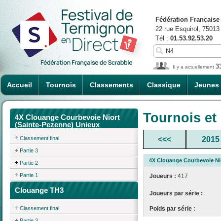
Fédération Française
22 rue Esquirol, 75013
Tél :
01.53.92.53.20
3
Il y a actuellement
Accueil
Tournois
Classements
Classique
Jeunes
Tournois et
4X Clouange Courbevoie Niort
(Sainte-Pezenne) Unieux
Classement final
<<<
2015
Partie 3
4X Clouange Courbevoie Ni
Partie 2
Partie 1
Joueurs :
417
Clouange TH3
Joueurs par série :
Poids par série :
Classement final
Partie 3