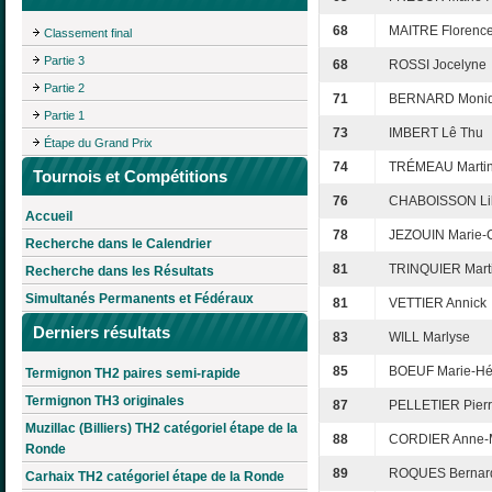
68
MAITRE Florenc
Classement final
Partie 3
68
ROSSI Jocelyne
Partie 2
71
BERNARD Moni
Partie 1
73
IMBERT Lê Thu
Étape du Grand Prix
74
TRÉMEAU Marti
Tournois et Compétitions
76
CHABOISSON Li
Accueil
78
JEZOUIN Marie-
Recherche dans le Calendrier
81
TRINQUIER Mart
Recherche dans les Résultats
Simultanés Permanents et Fédéraux
81
VETTIER Annick
Derniers résultats
83
WILL Marlyse
85
BOEUF Marie-Hé
Termignon TH2 paires semi-rapide
Termignon TH3 originales
87
PELLETIER Pier
Muzillac (Billiers) TH2 catégoriel étape de la
88
CORDIER Anne-
Ronde
89
ROQUES Bernar
Carhaix TH2 catégoriel étape de la Ronde