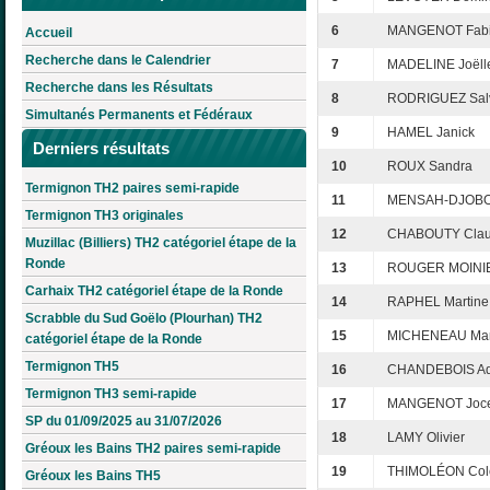
6
MANGENOT Fab
Accueil
Recherche dans le Calendrier
7
MADELINE Joëll
Recherche dans les Résultats
8
RODRIGUEZ Sal
Simultanés Permanents et Fédéraux
9
HAMEL Janick
Derniers résultats
10
ROUX Sandra
Termignon TH2 paires semi-rapide
11
MENSAH-DJOBOK
Termignon TH3 originales
12
CHABOUTY Clau
Muzillac (Billiers) TH2 catégoriel étape de la
Ronde
13
ROUGER MOINIE
Carhaix TH2 catégoriel étape de la Ronde
14
RAPHEL Martine
Scrabble du Sud Goëlo (Plourhan) TH2
15
MICHENEAU Mari
catégoriel étape de la Ronde
Termignon TH5
16
CHANDEBOIS Ad
Termignon TH3 semi-rapide
17
MANGENOT Joce
SP du 01/09/2025 au 31/07/2026
18
LAMY Olivier
Gréoux les Bains TH2 paires semi-rapide
19
THIMOLÉON Cole
Gréoux les Bains TH5