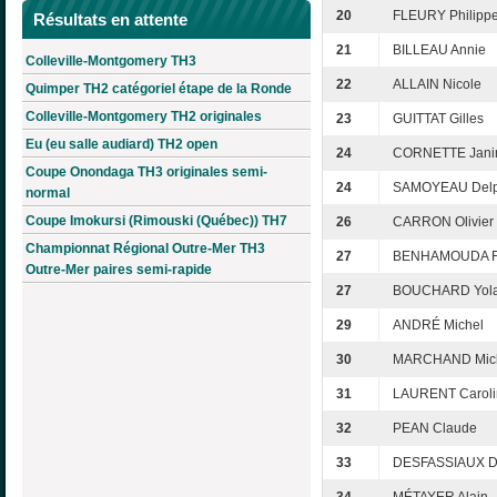
20
FLEURY Philipp
Résultats en attente
21
BILLEAU Annie
Colleville-Montgomery TH3
22
ALLAIN Nicole
Quimper TH2 catégoriel étape de la Ronde
Colleville-Montgomery TH2 originales
23
GUITTAT Gilles
Eu (eu salle audiard) TH2 open
24
CORNETTE Jani
Coupe Onondaga TH3 originales semi-
24
SAMOYEAU Delp
normal
Coupe Imokursi (Rimouski (Québec)) TH7
26
CARRON Olivier
Championnat Régional Outre-Mer TH3
27
BENHAMOUDA Fr
Outre-Mer paires semi-rapide
27
BOUCHARD Yol
29
ANDRÉ Michel
30
MARCHAND Mich
31
LAURENT Caroli
32
PEAN Claude
33
DESFASSIAUX D