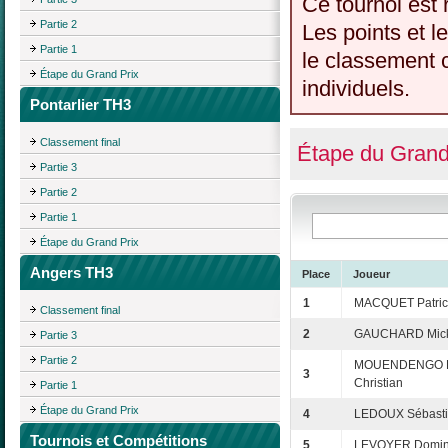
Ce tournoi est 
Partie 2
Les points et l
Partie 1
le classement c
Étape du Grand Prix
individuels.
Pontarlier TH3
Classement final
Étape du Grand
Partie 3
Partie 2
Partie 1
Étape du Grand Prix
Angers TH3
Place
Joueur
1
MACQUET Patri
Classement final
2
GAUCHARD Mick
Partie 3
Partie 2
MOUENDENGO D
3
Christian
Partie 1
Étape du Grand Prix
4
LEDOUX Sébast
Tournois et Compétitions
5
LEVOYER Domin