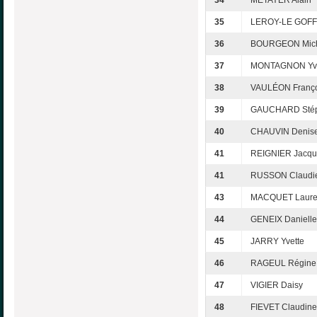
34
MÉTAYER Alain
35
LEROY-LE GOFF
36
BOURGEON Mic
37
MONTAGNON Yv
38
VAULÉON Franço
39
GAUCHARD Sté
40
CHAUVIN Denis
41
REIGNIER Jacqu
41
RUSSON Claudi
43
MACQUET Laure
44
GENEIX Danielle
45
JARRY Yvette
46
RAGEUL Régine
47
VIGIER Daisy
48
FIEVET Claudine