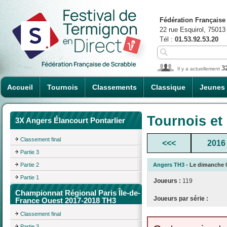
Fédération Française
22 rue Esquirol, 75013
Tél :
01.53.92.53.20
3
Il y a actuellement
Accueil
Tournois
Classements
Classique
Jeunes
Tournois et
3X Angers Élancourt Pontarlier
Classement final
<<<
2016
Partie 3
Partie 2
Angers TH3
- Le dimanche 04
Partie 1
Joueurs :
119
Championnat Régional Paris Île-de-
Joueurs par série :
France Ouest 2017-2018 TH3
Classement final
Partie 3