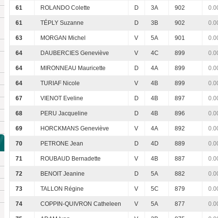
61
ROLANDO Colette
D
3A
902
0.0
61
TÉPLY Suzanne
D
3B
902
0.0
63
MORGAN Michel
V
5A
901
0.0
64
DAUBERCIES Geneviève
V
4C
899
0.0
64
MIRONNEAU Mauricette
D
4A
899
0.0
64
TURIAF Nicole
V
4B
899
0.0
67
VIENOT Eveline
D
4B
897
0.0
68
PERU Jacqueline
D
4B
896
0.0
69
HORCKMANS Geneviève
V
4A
892
0.0
70
PETRONE Jean
D
4D
889
0.0
71
ROUBAUD Bernadette
V
4B
887
0.0
72
BENOIT Jeanine
D
5A
882
0.0
73
TALLON Régine
V
5C
879
0.0
74
COPPIN-QUIVRON Catheleen
V
5A
877
0.0