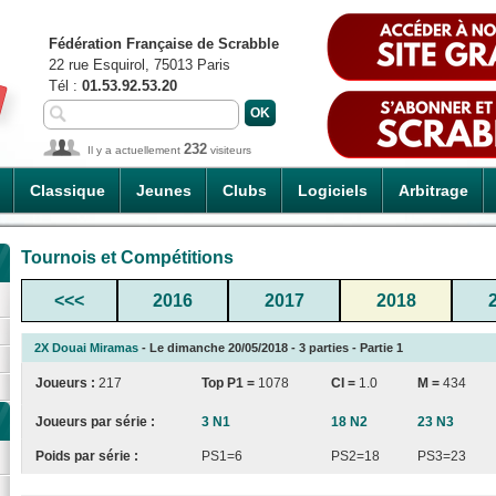
Fédération Française de Scrabble
22 rue Esquirol, 75013 Paris
Tél :
01.53.92.53.20
232
Il y a actuellement
visiteurs
Classique
Jeunes
Clubs
Logiciels
Arbitrage
Tournois et Compétitions
<<<
2016
2017
2018
2X Douai Miramas
- Le dimanche 20/05/2018 - 3 parties - Partie 1
Joueurs :
217
Top P1 =
1078
CI
=
1.0
M =
434
Joueurs par série :
3 N1
18 N2
23 N3
Poids par série :
PS1=6
PS2=18
PS3=23