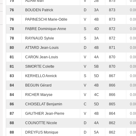
75
ADAM Ivan
V
2B
875
0.0
76
BOUDEN Patrick
D
3A
873
0.0
76
PAPINESCHI Marie-Odile
V
4B
873
0.0
78
FABRE Dominique-Anne
S
4D
872
0.0
78
RAYNAUD Sylvie
S
3A
872
0.0
80
ATTARD Jean-Louis
D
4B
871
0.0
81
CARON Jean-Louis
V
4A
870
0.0
81
SIMORTE Colette
V
5B
870
0.0
83
KERHELLO Annick
S
5D
867
0.0
84
BEGUIN Gérard
V
4B
866
0.0
84
RICHER Maryse
V
4C
866
0.0
86
CHOISELAT Benjamin
C
5D
865
0.0
87
GAUTHIER Jean-Pierre
V
4B
864
0.0
88
COUNOTTE Nicole
D
4A
862
0.0
88
DREYFUS Monique
D
5A
862
0.0