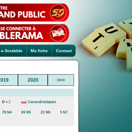
e-Scrabble
Ma fiche
Contact
2019
2020
>>>
Caractéristiques
D =
2
78 N4
69 N5
21 N6
5 N7