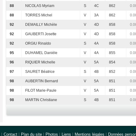
88
NICOLAS Myriam
S
4C
862
0.0
88
TORRES Michel
V
3A
862
0.0
92
DEMAILLY Michèle
V
4D
858
0.0
92
GAUBERTI Josette
V
4D
858
0.0
92
ORGIU Rinaldo
S
4A
858
0.0
95
DUHAMEL Danièle
V
4A
855
0.0
96
RIQUIER Michelle
V
5A
854
0.0
97
SAURET Béatrice
S
4B
852
0.0
98
AUBERTIN Bernard
V
5A
851
0.0
98
FILOT Marie-Paule
V
5A
851
0.0
98
MARTIN Christiane
S
4B
851
0.0
|
Contact
|
Plan du site
|
Photos
|
Liens
|
Mentions légales
|
Données person