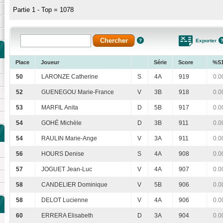
Partie 1 - Top = 1078
Exporter
Place
Joueur
Série
Score
%S
50
LARONZE Catherine
S
4A
919
0.0
52
GUENEGOU Marie-France
V
3B
918
0.0
53
MARFIL Anita
D
5B
917
0.0
54
GOHÉ Michèle
D
3B
911
0.0
54
RAULIN Marie-Ange
V
3A
911
0.0
56
HOURS Denise
S
4A
908
0.0
57
JOGUET Jean-Luc
V
4A
907
0.0
58
CANDELIER Dominique
V
5B
906
0.0
58
DELOT Lucienne
V
4A
906
0.0
60
ERRERA Elisabeth
D
3A
904
0.0