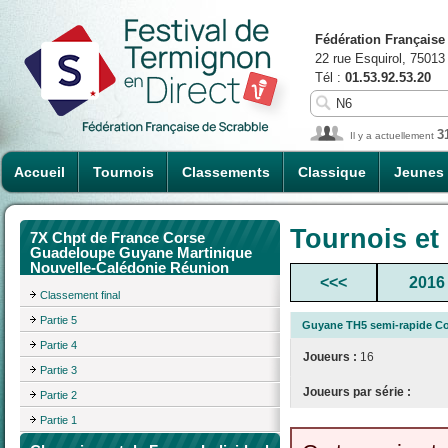
Fédération Française
22 rue Esquirol, 75013
Tél :
01.53.92.53.20
3
Il y a actuellement
Accueil
Tournois
Classements
Classique
Jeunes
Tournois et
7X Chpt de France Corse
Guadeloupe Guyane Martinique
Nouvelle-Calédonie Réunion
<<<
2016
Classement final
Partie 5
Guyane TH5 semi-rapide Co
Partie 4
Joueurs :
16
Partie 3
Joueurs par série :
Partie 2
Partie 1