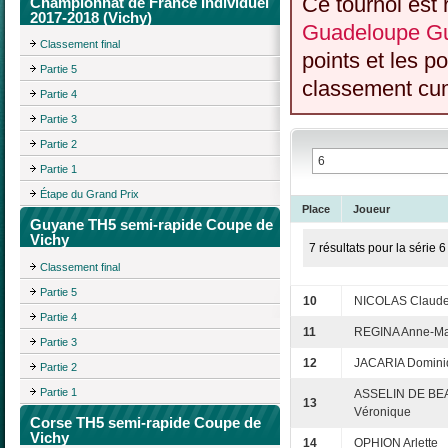
Ce tournoi est 
Championnat de France Individuel
2017-2018 (Vichy)
Guadeloupe Gu
Classement final
points et les p
Partie 5
classement cumu
Partie 4
Partie 3
Partie 2
Partie 1
Étape du Grand Prix
Place
Joueur
Guyane TH5 semi-rapide Coupe de
Vichy
7 résultats pour la série 6
Classement final
Partie 5
10
NICOLAS Claud
Partie 4
11
REGINA Anne-Ma
Partie 3
12
JACARIA Domini
Partie 2
Partie 1
ASSELIN DE BE
13
Véronique
Corse TH5 semi-rapide Coupe de
Vichy
14
OPHION Arlette