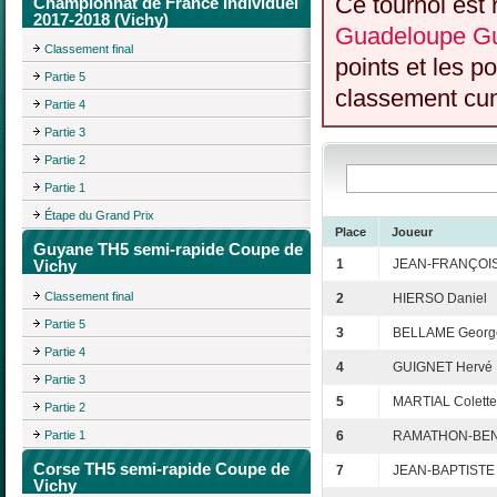
Ce tournoi est 
Championnat de France Individuel
2017-2018 (Vichy)
Guadeloupe Gu
Classement final
points et les p
Partie 5
classement cumu
Partie 4
Partie 3
Partie 2
Partie 1
Étape du Grand Prix
Place
Joueur
Guyane TH5 semi-rapide Coupe de
Vichy
1
JEAN-FRANÇOIS
Classement final
2
HIERSO Daniel
Partie 5
3
BELLAME Georg
Partie 4
4
GUIGNET Hervé
Partie 3
5
MARTIAL Colette
Partie 2
Partie 1
6
RAMATHON-BEN
Corse TH5 semi-rapide Coupe de
7
JEAN-BAPTISTE
Vichy