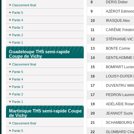
8
DERIS Didier
Classement final
9
AZÉROT Edmon
Partie 5
Partie 4
10
IRASQUE Alex
Partie 3
11
CARÊME Frédéri
Partie 2
12
STÉPHANIE-VICT
Partie 1
13
BONTE Corine
Guadeloupe TH5 semi-rapide
Coupe de Vichy
14
GENTILHOMME M
Classement final
15
BOMPART Lucie
Partie 5
16
LOUISY-DUFER 
Partie 4
17
DUVENTRU Will
Partie 3
Partie 2
17
PEDRON Lauren
Partie 1
19
ADÉLAÏDE Rola
Martinique TH5 semi-rapide Coupe
20
JEANNOT Suzie
de Vichy
21
SCHAMBOURG R
Classement final
Partie 5
22
GLOMBARD Chan