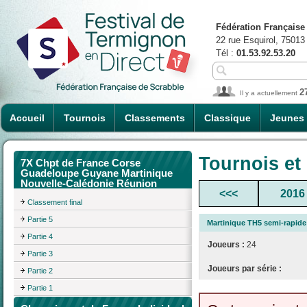
Fédération Française
22 rue Esquirol, 75013
Tél :
01.53.92.53.20
2
Il y a actuellement
Accueil
Tournois
Classements
Classique
Jeunes
Tournois et
7X Chpt de France Corse
Guadeloupe Guyane Martinique
Nouvelle-Calédonie Réunion
<<<
2016
Classement final
Partie 5
Martinique TH5 semi-rapid
Partie 4
Joueurs :
24
Partie 3
Joueurs par série :
Partie 2
Partie 1