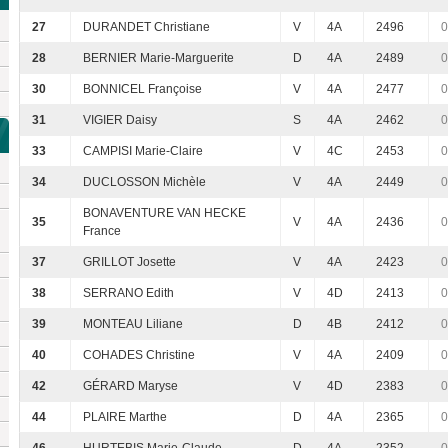
27
DURANDET Christiane
V
4A
2496
0
28
BERNIER Marie-Marguerite
D
4A
2489
0
30
BONNICEL Françoise
V
4A
2477
0
31
VIGIER Daisy
S
4A
2462
0
33
CAMPISI Marie-Claire
V
4C
2453
0
34
DUCLOSSON Michèle
V
4A
2449
0
BONAVENTURE VAN HECKE
35
V
4A
2436
0
France
37
GRILLOT Josette
V
4A
2423
0
38
SERRANO Edith
V
4D
2413
0
39
MONTEAU Liliane
D
4B
2412
0
40
COHADES Christine
V
4A
2409
0
42
GÉRARD Maryse
V
4D
2383
0
44
PLAIRE Marthe
D
4A
2365
0