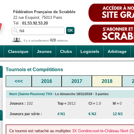
Fédération Française de Scrabble
22 rue Esquirol, 75013 Paris
Tél :
01.53.92.53.20
428
Il y a actuellement
visiteurs
Classique
Jeunes
Clubs
Logiciels
Arbitrage
Tournois et Compétitions
<<<
2016
2017
2018
Niort (Sainte-Pezenne) TH3
- Le dimanche 18/11/2018 - 3 parties
Joueurs :
102
Top =
2812
CI
=
1.0
M =
0
Joueurs par série :
4 N1
6 N2
12 N3
Ce tournoi est rattaché au multiplex
3X Gondrecourt-le-Château Niort (