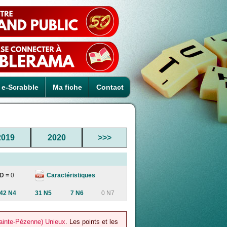
e-Scrabble
Ma fiche
Contact
2019
2020
>>>
Caractéristiques
D =
0
42 N4
31 N5
7 N6
0 N7
Sainte-Pézenne) Unieux
. Les points et les