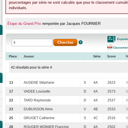
pourcentages par série ne sont calculés que pour le classement cumulé 
individuels.
Étape du Grand Prix
remportée par Jacques FOURNIER
Exporte
Classemen
Place
Joueur
Série
Score
%
42 résultats pour la série 4
13
AUGENE Stéphane
S
4A
2623
0
17
VADEE Louisette
D
4A
2573
0
22
TARD Raymonde
D
4A
2537
0
23
DUBUISSON Aline
V
4B
2533
0
25
GRUGET Catherine
S
4C
2516
0
26
ROUGER MOINIER Francine
D
4A
2502
0