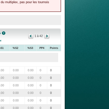
du multiplex, pas pour les tournois
r
1 à 42
t
S1
%S2
%S3
PP4
Points
.00
0.00
0.00
0
0
.00
0.00
0.00
0
0
.00
0.00
0.00
0
0
.00
0.00
0.00
0
0
.00
0.00
0.00
0
0
.00
0.00
0.00
0
0