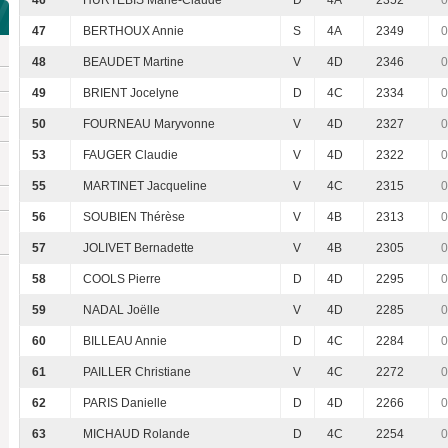
46
HURTEBIS Marie-Claude
D
4A
2352
0
47
BERTHOUX Annie
S
4A
2349
0
48
BEAUDET Martine
V
4D
2346
0
49
BRIENT Jocelyne
D
4C
2334
0
50
FOURNEAU Maryvonne
V
4D
2327
0
53
FAUGER Claudie
V
4D
2322
0
55
MARTINET Jacqueline
V
4C
2315
0
56
SOUBIEN Thérèse
V
4B
2313
0
57
JOLIVET Bernadette
V
4B
2305
0
58
COOLS Pierre
D
4D
2295
0
59
NADAL Joëlle
V
4D
2285
0
60
BILLEAU Annie
D
4C
2284
0
61
PAILLER Christiane
V
4C
2272
0
62
PARIS Danielle
D
4D
2266
0
63
MICHAUD Rolande
D
4C
2254
0