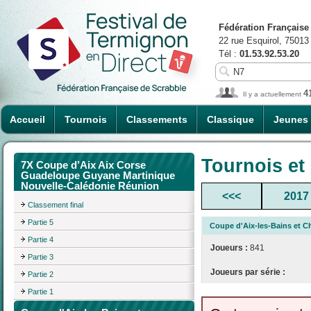
Fédération Française
22 rue Esquirol, 75013
Tél :
01.53.92.53.20
4
Il y a actuellement
Accueil
Tournois
Classements
Classique
Jeunes
Tournois et
7X Coupe d’Aix Aix Corse
Guadeloupe Guyane Martinique
Nouvelle-Calédonie Réunion
<<<
2017
Classement final
Partie 5
Coupe d'Aix-les-Bains et C
Partie 4
Joueurs :
841
Partie 3
Joueurs par série :
Partie 2
Partie 1