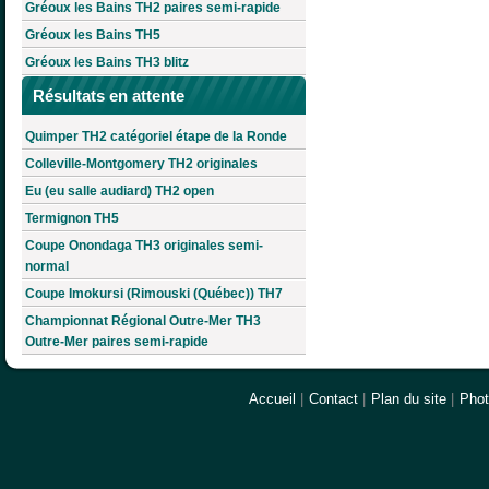
Gréoux les Bains TH2 paires semi-rapide
Gréoux les Bains TH5
Gréoux les Bains TH3 blitz
Résultats en attente
Quimper TH2 catégoriel étape de la Ronde
Colleville-Montgomery TH2 originales
Eu (eu salle audiard) TH2 open
Termignon TH5
Coupe Onondaga TH3 originales semi-
normal
Coupe Imokursi (Rimouski (Québec)) TH7
Championnat Régional Outre-Mer TH3
Outre-Mer paires semi-rapide
Accueil
|
Contact
|
Plan du site
|
Pho