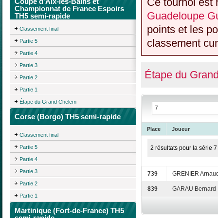
Ce tournoi est 
Coupe d'Aix-les-Bains et
Championnat de France Espoirs
Guadeloupe Gu
TH5 semi-rapide
points et les p
Classement final
classement cumu
Partie 5
Partie 4
Partie 3
Étape du Gran
Partie 2
Partie 1
Étape du Grand Chelem
Corse (Borgo) TH5 semi-rapide
Place
Joueur
Classement final
Partie 5
2 résultats pour la série 7
Partie 4
Partie 3
739
GRENIER Arnau
Partie 2
839
GARAU Bernard
Partie 1
Martinique (Fort-de-France) TH5
semi-rapide