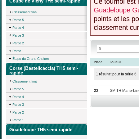
Ce tournoi est 
Coupe de Vichy TH5 semi-rapide
Guadeloupe Gu
Classement final
points et les p
Partie 5
classement cumu
Partie 4
Partie 3
Partie 2
Partie 1
Étape du Grand Chelem
Place
Joueur
Corse (Bastelicaccia) TH5 semi-
rapide
1 résultat pour la série 6
Classement final
Partie 5
22
SMITH Marie-Lin
Partie 4
Partie 3
Partie 2
Partie 1
Guadeloupe TH5 semi-rapide