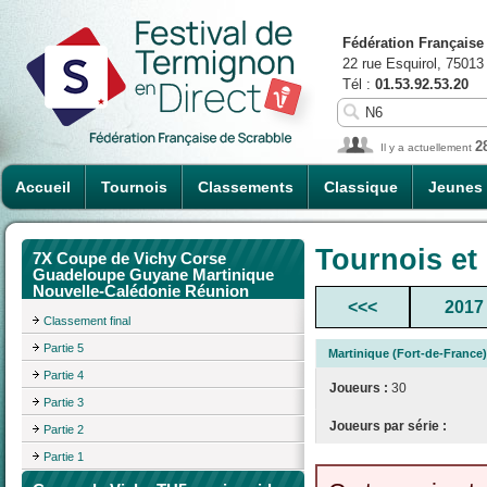
Fédération Française
22 rue Esquirol, 75013
Tél :
01.53.92.53.20
2
Il y a actuellement
Accueil
Tournois
Classements
Classique
Jeunes
Tournois et
7X Coupe de Vichy Corse
Guadeloupe Guyane Martinique
Nouvelle-Calédonie Réunion
<<<
2017
Classement final
Partie 5
Martinique (Fort-de-France
Partie 4
Joueurs :
30
Partie 3
Joueurs par série :
Partie 2
Partie 1