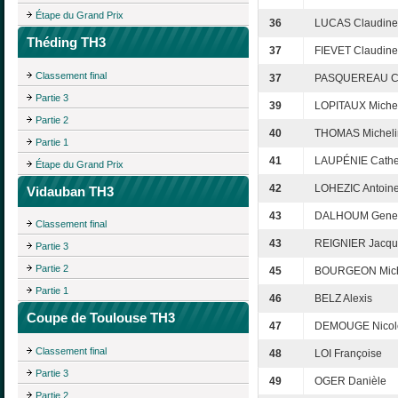
Étape du Grand Prix
36
LUCAS Claudine
Théding TH3
37
FIEVET Claudine
Classement final
37
PASQUEREAU Cl
Partie 3
39
LOPITAUX Miche
Partie 2
40
THOMAS Micheli
Partie 1
41
LAUPÉNIE Cathe
Étape du Grand Prix
42
LOHEZIC Antoin
Vidauban TH3
43
DALHOUM Gene
Classement final
43
REIGNIER Jacqu
Partie 3
Partie 2
45
BOURGEON Mic
Partie 1
46
BELZ Alexis
Coupe de Toulouse TH3
47
DEMOUGE Nicol
Classement final
48
LOI Françoise
Partie 3
49
OGER Danièle
Partie 2