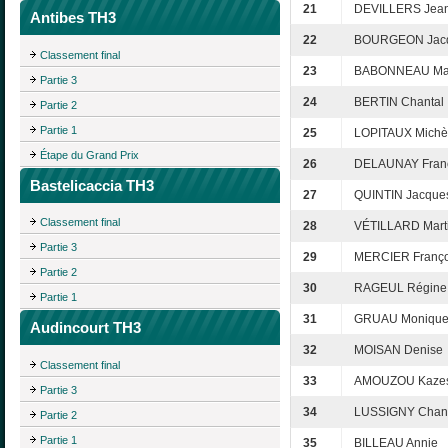
21
DEVILLERS Jea
Antibes TH3
22
BOURGEON Jacq
Classement final
23
BABONNEAU Ma
Partie 3
24
BERTIN Chantal
Partie 2
Partie 1
25
LOPITAUX Michè
Étape du Grand Prix
26
DELAUNAY Fran
Bastelicaccia TH3
27
QUINTIN Jacque
Classement final
28
VÉTILLARD Mart
Partie 3
29
MERCIER Franço
Partie 2
30
RAGEUL Régine
Partie 1
31
GRUAU Moniqu
Audincourt TH3
32
MOISAN Denise
Classement final
33
AMOUZOU Kaze
Partie 3
34
LUSSIGNY Chant
Partie 2
Partie 1
35
BILLEAU Annie