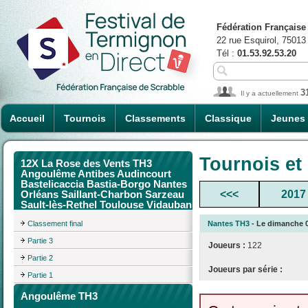
Fédération Française
22 rue Esquirol, 75013
Tél :
01.53.92.53.20
3
Il y a actuellement
Accueil
Tournois
Classements
Classique
Jeunes
Tournois et
12X La Rose des Vents TH3
Angoulême Antibes Audincourt
Bastelicaccia Bastia-Borgo Nantes
<<<
2017
Orléans Saillant-Charbon Sarzeau
Sault-lès-Rethel Toulouse Vidauban
Classement final
Nantes TH3
- Le dimanche 06
Partie 3
Joueurs :
122
Partie 2
Joueurs par série :
Partie 1
Angoulême TH3