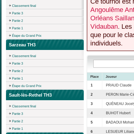
Ce tournoi est 
Classement final
Angoulême Anti
Partie 3
Orléans Sailla
Partie 2
Vidauban
. Les
Partie 1
que pour le cl
Étape du Grand Prix
individuels.
Sarzeau TH3
Classement final
Partie 3
Partie 2
Place
Joueur
Partie 1
1
PRAUD Claude
Étape du Grand Prix
Sault-lès-Rethel TH3
2
PERON Marie-Cé
3
QUÉNEAU Jocel
Classement final
4
BUHOT Hubert
Partie 3
Partie 2
5
BADAOUI Moha
Partie 1
6
LESUEUR Lilian