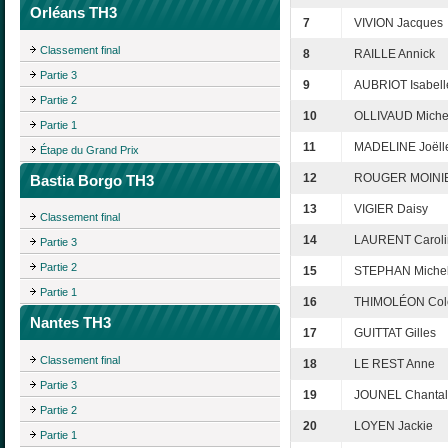
Orléans TH3
7
VIVION Jacques
Classement final
8
RAILLE Annick
Partie 3
9
AUBRIOT Isabell
Partie 2
10
OLLIVAUD Miche
Partie 1
11
MADELINE Joëll
Étape du Grand Prix
12
ROUGER MOINIE
Bastia Borgo TH3
13
VIGIER Daisy
Classement final
14
LAURENT Caroli
Partie 3
Partie 2
15
STEPHAN Miche
Partie 1
16
THIMOLÉON Cole
Nantes TH3
17
GUITTAT Gilles
Classement final
18
LE REST Anne
Partie 3
19
JOUNEL Chantal
Partie 2
20
LOYEN Jackie
Partie 1