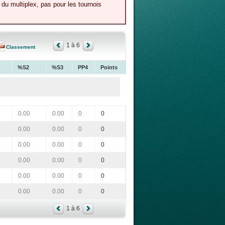
du multiplex, pas pour les tournois
1 à 6
Classement
%S2
%S3
PP4
Points
0.00
0.00
0
0
0.00
0.00
0
0
0.00
0.00
0
0
0.00
0.00
0
0
0.00
0.00
0
0
0.00
0.00
0
0
1 à 6