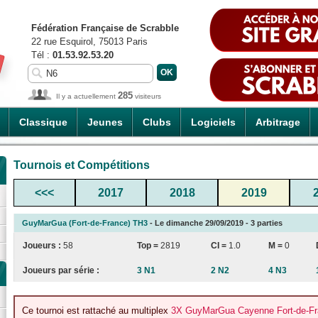
Fédération Française de Scrabble
22 rue Esquirol, 75013 Paris
Tél :
01.53.92.53.20
285
Il y a actuellement
visiteurs
Classique
Jeunes
Clubs
Logiciels
Arbitrage
Tournois et Compétitions
<<<
2017
2018
2019
GuyMarGua (Fort-de-France) TH3
- Le dimanche 29/09/2019 - 3 parties
Joueurs :
58
Top =
2819
CI
=
1.0
M =
0
Joueurs par série :
3 N1
2 N2
4 N3
Ce tournoi est rattaché au multiplex
3X GuyMarGua Cayenne Fort-de-Fr