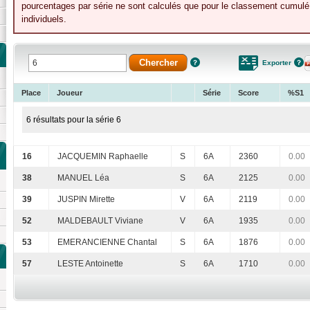
pourcentages par série ne sont calculés que pour le classement cumulé 
individuels.
Exporter
Place
Joueur
Série
Score
%S1
6 résultats pour la série 6
16
JACQUEMIN Raphaelle
S
6A
2360
0.00
38
MANUEL Léa
S
6A
2125
0.00
39
JUSPIN Mirette
V
6A
2119
0.00
52
MALDEBAULT Viviane
V
6A
1935
0.00
53
EMERANCIENNE Chantal
S
6A
1876
0.00
57
LESTE Antoinette
S
6A
1710
0.00