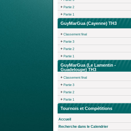
Partie 2
Partie 1
GuyMarGua (Cayenne) TH3
Classement final
Partie 3
Partie 2
Partie 1
GuyMarGua (Le Lamentin -
Guadeloupe) TH3
Classement final
Partie 3
Partie 2
Partie 1
Tournois et Compétitions
Accueil
Recherche dans le Calendrier