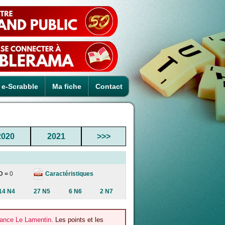
e-Scrabble
Ma fiche
Contact
2020
2021
>>>
Caractéristiques
D =
0
14 N4
27 N5
6 N6
2 N7
ance Le Lamentin
. Les points et les