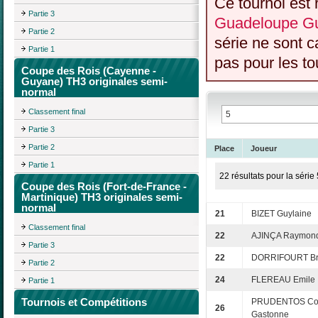
Ce tournoi est 
Partie 3
Guadeloupe Gu
Partie 2
série ne sont 
Partie 1
pas pour les to
Coupe des Rois (Cayenne -
Guyane) TH3 originales semi-
normal
Classement final
Partie 3
Partie 2
Place
Joueur
Partie 1
22 résultats pour la série 
Coupe des Rois (Fort-de-France -
Martinique) TH3 originales semi-
normal
21
BIZET Guylaine
Classement final
22
AJINÇA Raymon
Partie 3
22
DORRIFOURT B
Partie 2
24
FLEREAU Emile
Partie 1
Tournois et Compétitions
PRUDENTOS Cor
26
Gastonne