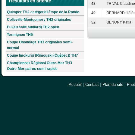
Résultats en attente
48
TRIVAL Claudine
Quimper TH2 catégoriel étape de la Ronde
49
BERNARD Hélè
Colleville-Montgomery TH2 originales
52
BENONY Katia
Eu (eu salle audiard) TH2 open
Termignon TH5
Coupe Onondaga TH3 originales semi-
normal
Coupe Imokursi (Rimouski (Québec)) TH7
Championnat Régional Outre-Mer TH3
Outre-Mer paires semi-rapide
Accueil
|
Contact
|
Plan du site
|
Pho