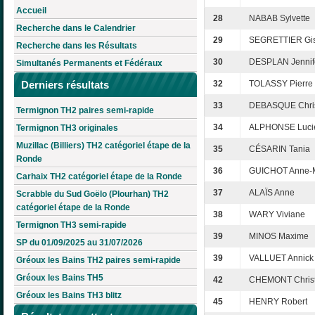
Accueil
28
NABAB Sylvette
Recherche dans le Calendrier
29
SEGRETTIER Gis
Recherche dans les Résultats
30
DESPLAN Jennif
Simultanés Permanents et Fédéraux
Derniers résultats
32
TOLASSY Pierre
33
DEBASQUE Chris
Termignon TH2 paires semi-rapide
34
ALPHONSE Luci
Termignon TH3 originales
Muzillac (Billiers) TH2 catégoriel étape de la
35
CÉSARIN Tania
Ronde
36
GUICHOT Anne-
Carhaix TH2 catégoriel étape de la Ronde
37
ALAÏS Anne
Scrabble du Sud Goëlo (Plourhan) TH2
catégoriel étape de la Ronde
38
WARY Viviane
Termignon TH3 semi-rapide
39
MINOS Maxime
SP du 01/09/2025 au 31/07/2026
39
VALLUET Annick
Gréoux les Bains TH2 paires semi-rapide
Gréoux les Bains TH5
42
CHEMONT Christ
Gréoux les Bains TH3 blitz
45
HENRY Robert