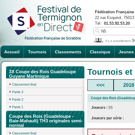
Fédération Française
22 rue Esquirol, 75013
Tél :
01.53.92.53.20
3
Il y a actuellement
Accueil
Tournois
Classements
Classique
Jeunes
Tournois et
3X Coupe des Rois Guadeloupe
Guyane Martinique
Classement final
<<<
2018
Partie 3
Coupe des Rois (Guadeloupe
Partie 2
Partie 1
Joueurs :
55
Coupe des Rois (Guadeloupe -
Joueurs par série :
Baie-Mahault) TH3 originales semi-
normal
Classement final