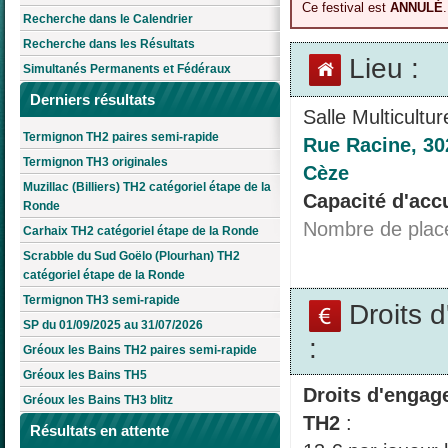
Ce festival est
ANNULÉ
.
Recherche dans le Calendrier
Recherche dans les Résultats
Lieu :
Simultanés Permanents et Fédéraux
Derniers résultats
Salle Multicultur
Termignon TH2 paires semi-rapide
Rue Racine, 30
Termignon TH3 originales
Cèze
Muzillac (Billiers) TH2 catégoriel étape de la
Capacité d'accu
Ronde
Nombre de plac
Carhaix TH2 catégoriel étape de la Ronde
Scrabble du Sud Goëlo (Plourhan) TH2
catégoriel étape de la Ronde
Termignon TH3 semi-rapide
Droits 
SP du 01/09/2025 au 31/07/2026
:
Gréoux les Bains TH2 paires semi-rapide
Gréoux les Bains TH5
Droits d'engag
Gréoux les Bains TH3 blitz
TH2
:
Résultats en attente