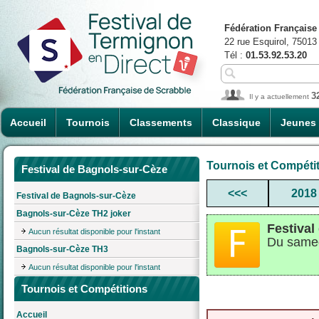
Fédération Française
22 rue Esquirol, 75013
Tél :
01.53.92.53.20
3
Il y a actuellement
Accueil
Tournois
Classements
Classique
Jeunes
Tournois et Compéti
Festival de Bagnols-sur-Cèze
<<<
2018
Festival de Bagnols-sur-Cèze
Bagnols-sur-Cèze TH2 joker
Festival
Aucun résultat disponible pour l'instant
Du samed
Bagnols-sur-Cèze TH3
Aucun résultat disponible pour l'instant
Tournois et Compétitions
Accueil