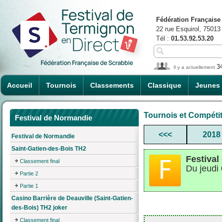
Fédération Française
22 rue Esquirol, 75013
Tél :
01.53.92.53.20
3
Il y a actuellement
Accueil
Tournois
Classements
Classique
Jeunes
Tournois et Compéti
Festival de Normandie
<<<
2018
Festival de Normandie
Saint-Gatien-des-Bois TH2
Festiva
Classement final
Du jeudi
Partie 2
Partie 1
Casino Barrière de Deauville (Saint-Gatien-
des-Bois) TH2 joker
Classement final