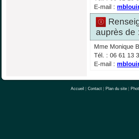
E-mail :
mbloui
Rensei
auprès de 
Mme Monique 
Tél. : 06 61 13 
E-mail :
mbloui
Accueil
|
Contact
|
Plan du site
|
Pho