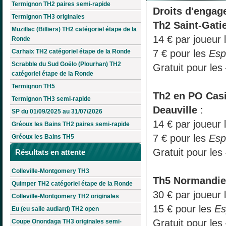
Termignon TH2 paires semi-rapide
Droits d'engag
Termignon TH3 originales
Th2 Saint-Gati
Muzillac (Billiers) TH2 catégoriel étape de la
14 € par joueur 
Ronde
7 € pour les
Esp
Carhaix TH2 catégoriel étape de la Ronde
Scrabble du Sud Goëlo (Plourhan) TH2
Gratuit pour l
catégoriel étape de la Ronde
Termignon TH5
Th2 en PO Casi
Termignon TH3 semi-rapide
Deauville
:
SP du 01/09/2025 au 31/07/2026
14 € par joueur 
Gréoux les Bains TH2 paires semi-rapide
7 € pour les
Esp
Gréoux les Bains TH5
Gratuit pour le
Résultats en attente
Colleville-Montgomery TH3
Th5 Normandie
Quimper TH2 catégoriel étape de la Ronde
30 € par joueur 
Colleville-Montgomery TH2 originales
15 € pour les
Es
Eu (eu salle audiard) TH2 open
Gratuit pour les
Coupe Onondaga TH3 originales semi-