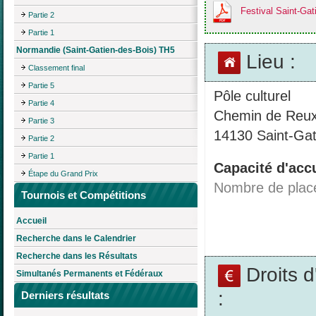
Festival Saint-Ga
Partie 2
Partie 1
Normandie (Saint-Gatien-des-Bois) TH5
Lieu :
Classement final
Partie 5
Pôle culturel
Partie 4
Chemin de Reu
Partie 3
14130 Saint-Gat
Partie 2
Partie 1
Capacité d'accu
Étape du Grand Prix
Nombre de plac
Tournois et Compétitions
Accueil
Recherche dans le Calendrier
Recherche dans les Résultats
Droits 
Simultanés Permanents et Fédéraux
:
Derniers résultats