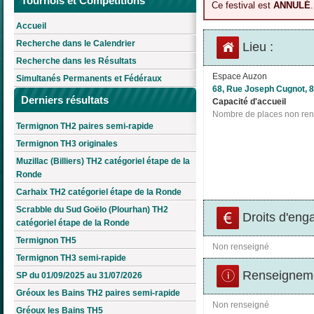
Tournois et Compétitions
Ce festival est
ANNULÉ
.
Accueil
Recherche dans le Calendrier
Lieu :
Recherche dans les Résultats
Espace Auzon
Simultanés Permanents et Fédéraux
68, Rue Joseph Cugnot, 
Derniers résultats
Capacité d'accueil
Nombre de places non ren
Termignon TH2 paires semi-rapide
Termignon TH3 originales
Muzillac (Billiers) TH2 catégoriel étape de la
Ronde
Carhaix TH2 catégoriel étape de la Ronde
Scrabble du Sud Goëlo (Plourhan) TH2
Droits d'eng
catégoriel étape de la Ronde
Termignon TH5
Non renseigné
Termignon TH3 semi-rapide
Renseigneme
SP du 01/09/2025 au 31/07/2026
Gréoux les Bains TH2 paires semi-rapide
Non renseigné
Gréoux les Bains TH5