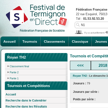
Fédération Française
22 rue Esquirol, 75013
Tél :
01.53.92.53.20
4
Il y a actuellement
Accueil
Tournois
Classements
Classique
Jeunes
Tournois et Compéti
Royan TH2
<<<
2018
Classement final
Partie 2
Royan TH2
- Le dimanche 16
Partie 1
Joueurs :
79
Tournois et Compétitions
Joueurs par série :
Accueil
Poids par série :
Recherche dans le Calendrier
Recherche dans les Résultats