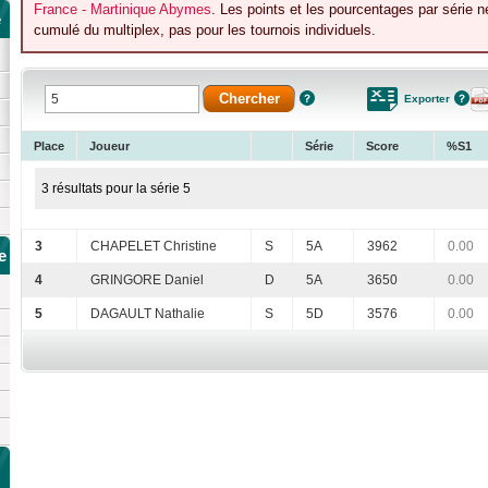
France - Martinique Abymes
. Les points et les pourcentages par série 
e
cumulé du multiplex, pas pour les tournois individuels.
Exporter
Place
Joueur
Série
Score
%S1
3 résultats pour la série 5
3
CHAPELET Christine
S
5A
3962
0.00
e
4
GRINGORE Daniel
D
5A
3650
0.00
5
DAGAULT Nathalie
S
5D
3576
0.00