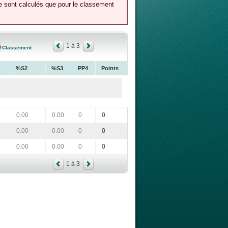
ne sont calculés que pour le classement
1 à 3
Classement
%S2
%S3
PP4
Points
0.00
0.00
0
0
0.00
0.00
0
0
0.00
0.00
0
0
1 à 3