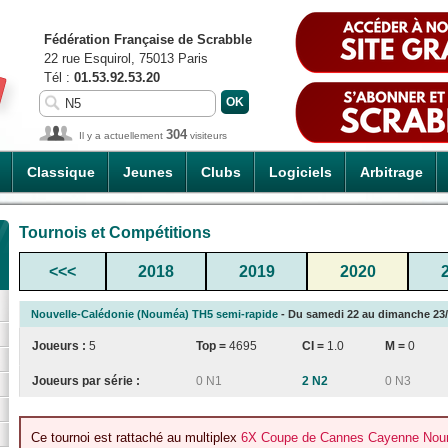
Fédération Française de Scrabble
22 rue Esquirol, 75013 Paris
Tél :
01.53.92.53.20
304
Il y a actuellement
visiteurs
Classique
Jeunes
Clubs
Logiciels
Arbitrage
Tournois et Compétitions
<<<
2018
2019
2020
Nouvelle-Calédonie (Nouméa) TH5 semi-rapide
- Du samedi 22 au dimanche 23/0
Joueurs :
5
Top =
4695
CI
=
1.0
M =
0
Joueurs par série :
0 N1
2 N2
0 N3
Ce tournoi est rattaché au multiplex
6X Coupe de Cannes Cayenne Noumé