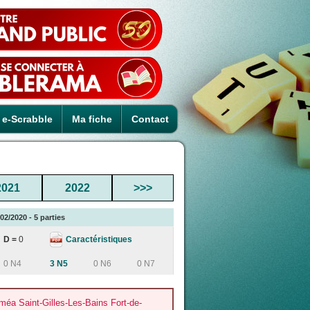
e-Scrabble
Ma fiche
Contact
2021
2022
>>>
2/2020 - 5 parties
Caractéristiques
D =
0
0 N4
3 N5
0 N6
0 N7
a Saint-Gilles-Les-Bains Fort-de-