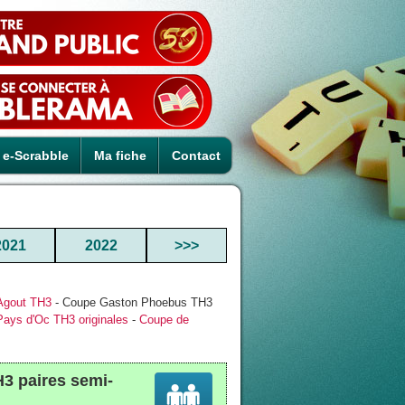
e-Scrabble
Ma fiche
Contact
2021
2022
>>>
'Agout TH3
- Coupe Gaston Phoebus TH3
ays d'Oc TH3 originales
-
Coupe de
3 paires semi-