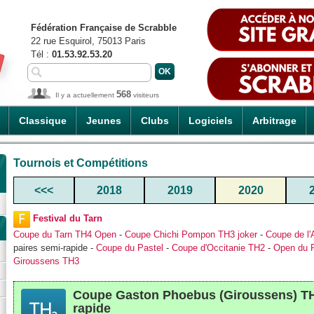
Fédération Française de Scrabble
22 rue Esquirol, 75013 Paris
Tél :
01.53.92.53.20
568
Il y a actuellement
visiteurs
Classique
Jeunes
Clubs
Logiciels
Arbitrage
Tournois et Compétitions
<<<
2018
2019
2020
Festival du Tarn
Coupe du Tarn TH4 Open
-
Coupe Chichi Pompon TH3 joker
-
Coupe de l
paires semi-rapide -
Coupe du Pastel
-
Coupe d'Occitanie TH2
-
Open du P
Giroussens TH3
Coupe Gaston Phoebus (Giroussens) TH
rapide