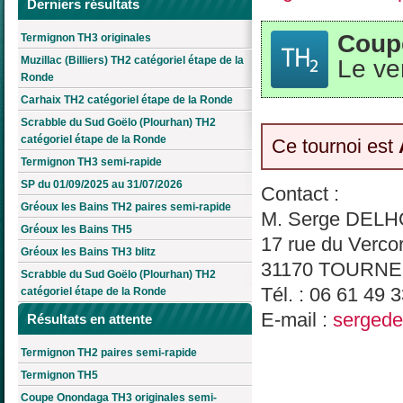
Derniers résultats
Coupe
Termignon TH3 originales
Muzillac (Billiers) TH2 catégoriel étape de la
Le ve
Ronde
Carhaix TH2 catégoriel étape de la Ronde
Scrabble du Sud Goëlo (Plourhan) TH2
catégoriel étape de la Ronde
Ce tournoi est
Termignon TH3 semi-rapide
SP du 01/09/2025 au 31/07/2026
Contact :
Gréoux les Bains TH2 paires semi-rapide
M. Serge DEL
Gréoux les Bains TH5
17 rue du Verco
Gréoux les Bains TH3 blitz
31170 TOURNE
Scrabble du Sud Goëlo (Plourhan) TH2
Tél. : 06 61 49 
catégoriel étape de la Ronde
E-mail :
sergede
Résultats en attente
Termignon TH2 paires semi-rapide
Termignon TH5
Coupe Onondaga TH3 originales semi-