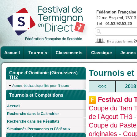
Fédération Française
22 rue Esquirol, 75013
Tél :
01.53.92.53.20
2
Il y a actuellement
Accueil
Tournois
Classements
Classique
Jeunes
Tournois et
Coupe d'Occitanie (Giroussens)
TH2
Aucun résultat disponible pour l'instant
<<<
2018
Tournois et Compétitions
Festival du 
Accueil
Coupe du Tarn 
Recherche dans le Calendrier
de l'Agout TH3
Recherche dans les Résultats
Coupe du Paste
Simultanés Permanents et Fédéraux
originales
-
Coup