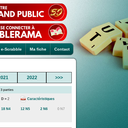
e-Scrabble
Ma fiche
Contact
2021
2022
>>>
3 parties
Caractéristiques
D =
2
18 N4
12 N5
2 N6
0 N7