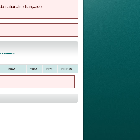
de nationalité française.
lassement
%S2
%S3
PP4
Points