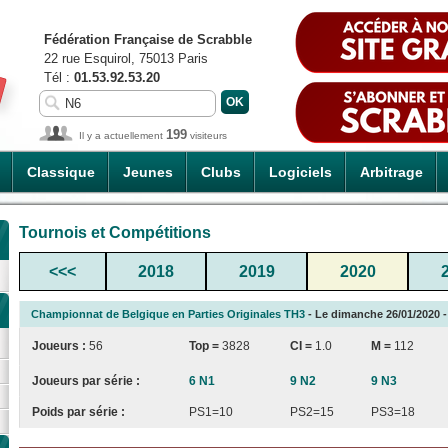
Fédération Française de Scrabble
22 rue Esquirol, 75013 Paris
Tél :
01.53.92.53.20
199
Il y a actuellement
visiteurs
Classique
Jeunes
Clubs
Logiciels
Arbitrage
Tournois et Compétitions
<<<
2018
2019
2020
Championnat de Belgique en Parties Originales TH3
- Le dimanche 26/01/2020 - 
Joueurs :
56
Top =
3828
CI
=
1.0
M =
112
Joueurs par série :
6 N1
9 N2
9 N3
Poids par série :
PS1=10
PS2=15
PS3=18