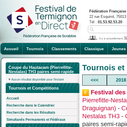
Fédération Française
22 rue Esquirol, 75013
Tél :
01.53.92.53.20
3
Il y a actuellement
Accueil
Tournois
Classements
Classique
Jeunes
Tournois et
Coupe du Hautacam (Pierrefitte-
Nestalas) TH3 paires semi-rapide
Aucun résultat disponible pour l'instant
<<<
2018
Tournois et Compétitions
Festival des
Accueil
Pierrefitte-Nes
Recherche dans le Calendrier
Draguignan)
-
C
Recherche dans les Résultats
Nestalas TH3
-
Simultanés Permanents et Fédéraux
paires semi-rapi