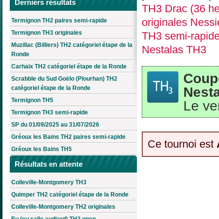
Derniers résultats
TH3 Drac (36 he
originales Ness
Termignon TH2 paires semi-rapide
Termignon TH3 originales
TH3 semi-rapide
Muzillac (Billiers) TH2 catégoriel étape de la
Nestalas TH3
Ronde
Carhaix TH2 catégoriel étape de la Ronde
Coupe
Scrabble du Sud Goëlo (Plourhan) TH2
Nesta
catégoriel étape de la Ronde
Termignon TH5
Le ve
Termignon TH3 semi-rapide
SP du 01/09/2025 au 31/07/2026
Gréoux les Bains TH2 paires semi-rapide
Ce tournoi est
Gréoux les Bains TH5
Résultats en attente
Colleville-Montgomery TH3
Quimper TH2 catégoriel étape de la Ronde
Colleville-Montgomery TH2 originales
Eu (eu salle audiard) TH2 open