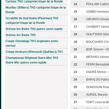
Carhaix TH2 catégoriel étape de la Ronde
14
POULAIN Cather
Muzillac (Billiers) TH2 catégoriel étape de la
15
GOBBO Germaine
Ronde
Scrabble du Sud Goëlo (Plourhan) TH2
16
GIRARDO Elisabe
catégoriel étape de la Ronde
17
CHABERT Gérard
Gréoux les Bains TH2 paires semi-rapide
18
GOUTTARD Gérar
Gréoux les Bains TH5
Coupe Onondaga TH3 originales semi-
19
BOUCHARD Chris
normal
20
BOR Simone - D
Coupe Imokursi (Rimouski (Québec)) TH7
21
MERARD Sylvian
Championnat Régional Outre-Mer TH3
Outre-Mer paires semi-rapide
22
FERRI Bernadett
23
ANDRÉ Michel - 
24
BARALDO Patric
25
GONDOUIN Rolan
26
AURIOL Maryse 
27
FORT Louis et Ma