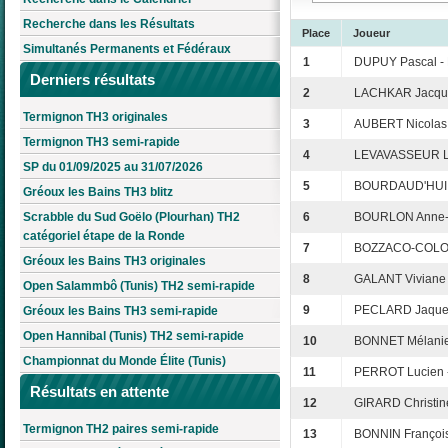
Recherche dans les Résultats
Place
Joueur
Simultanés Permanents et Fédéraux
1
DUPUY Pascal -
Derniers résultats
2
LACHKAR Jacque
Termignon TH3 originales
3
AUBERT Nicolas
Termignon TH3 semi-rapide
4
LEVAVASSEUR La
SP du 01/09/2025 au 31/07/2026
5
BOURDAUD'HUI C
Gréoux les Bains TH3 blitz
Scrabble du Sud Goëlo (Plourhan) TH2
6
BOURLON Anne-C
catégoriel étape de la Ronde
7
BOZZACO-COLONA
Gréoux les Bains TH3 originales
8
GALANT Viviane 
Open Salammbô (Tunis) TH2 semi-rapide
9
PECLARD Jaquel
Gréoux les Bains TH3 semi-rapide
Open Hannibal (Tunis) TH2 semi-rapide
10
BONNET Mélanie
Championnat du Monde Élite (Tunis)
11
PERROT Lucien 
Résultats en attente
12
GIRARD Christine
Termignon TH2 paires semi-rapide
13
BONNIN François