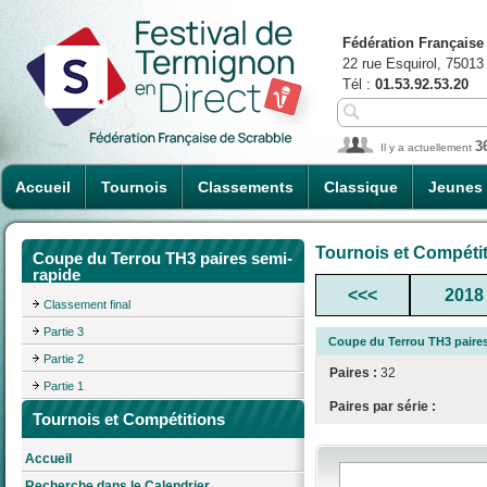
Fédération Française
22 rue Esquirol, 75013
Tél :
01.53.92.53.20
3
Il y a actuellement
Accueil
Tournois
Classements
Classique
Jeunes
Tournois et Compéti
Coupe du Terrou TH3 paires semi-
rapide
<<<
2018
Classement final
Partie 3
Coupe du Terrou TH3 paires
Partie 2
Paires :
32
Partie 1
Paires par série :
Tournois et Compétitions
Accueil
Recherche dans le Calendrier