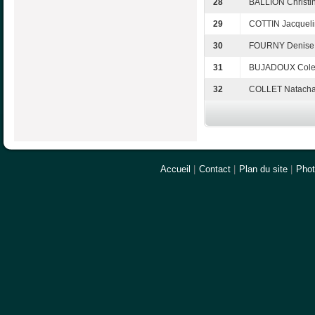
28
BALLION Christ
29
COTTIN Jacqueli
30
FOURNY Denise 
31
BUJADOUX Colet
32
COLLET Natach
Accueil
|
Contact
|
Plan du site
|
Pho