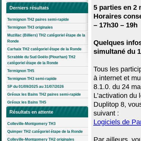
5 parties en 2
Derniers résultats
Horaires conse
Termignon TH2 paires semi-rapide
– 17h30 – 19h
Termignon TH3 originales
Muzillac (Billiers) TH2 catégoriel étape de la
Quelques infos
Ronde
Carhaix TH2 catégoriel étape de la Ronde
simultané du 1
Scrabble du Sud Goëlo (Plourhan) TH2
catégoriel étape de la Ronde
Tous les partic
Termignon TH5
à internet et mu
Termignon TH3 semi-rapide
8.1.0. du 24 ma
SP du 01/09/2025 au 31/07/2026
L’activation du 
Gréoux les Bains TH2 paires semi-rapide
Gréoux les Bains TH5
Duplitop 8, vous
suivant :
Résultats en attente
Logiciels de Par
Colleville-Montgomery TH3
Quimper TH2 catégoriel étape de la Ronde
Par ailleurs, v
Colleville-Montgomery TH2 originales