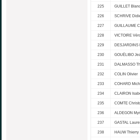
225
GUILLET Blan
226
SCHRIVE Didi
227
GUILLAUME C
228
VICTOIRE Vér
229
DESJARDINS 
230
GOUËLIBO Je
231
DALMASSO T
232
COLIN Olivier
233
COHARD Miche
234
CLAIRON Isabe
235
COMTE Christ
236
ALDEGON Myr
237
GASTAL Laure
238
HAUW Thierry