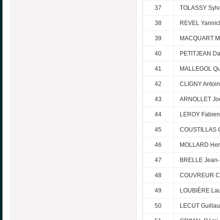
37
TOLASSY Sylv
38
REVEL Yannic
39
MACQUART Mi
40
PETITJEAN Da
41
MALLEGOL Qu
42
CLIGNY Antoi
43
ARNOLLET Jo
44
LEROY Fabien
45
COUSTILLAS C
46
MOLLARD Her
47
BRELLE Jean-
48
COUVREUR Chr
49
LOUBIÈRE Lau
50
LECUT Guilla