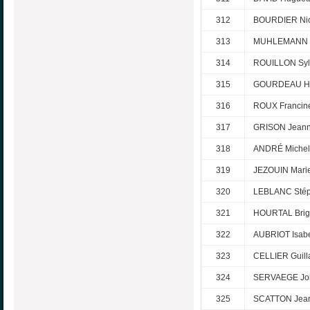
312
BOURDIER Nic
313
MUHLEMANN D
314
ROUILLON Syl
315
GOURDEAU H
316
ROUX Francin
317
GRISON Jean
318
ANDRÉ Michel
319
JEZOUIN Mari
320
LEBLANC Sté
321
HOURTAL Brigi
322
AUBRIOT Isabe
323
CELLIER Guil
324
SERVAEGE Jo
325
SCATTON Jean