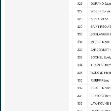
326
DURAND Jacqu
327
WEBER Sylvie
328
ABAUL Aline
329
SAINT REQUIE
330
BOULANGER F
331
MOREL Marie-
332
JARDONNET H
333
BOCHEL Evel
334
TRAMONI Bern
335
ROLAND Phili
336
RUEFF Rémy
337
ISRAEL Moniq
338
FESTOC Pierre
339
LAW-KOUNE B