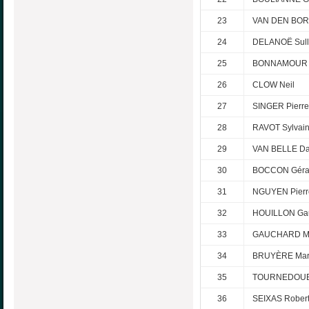
23
VAN DEN BOR
24
DELANOË Sull
25
BONNAMOUR N
26
CLOW Neil
27
SINGER Pierre
28
RAVOT Sylvai
29
VAN BELLE Da
30
BOCCON Géra
31
NGUYEN Pierre
32
HOUILLON Gau
33
GAUCHARD Mi
34
BRUYÈRE Mar
35
TOURNEDOUET
36
SEIXAS Rober