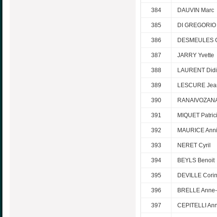
384
DAUVIN Marc
385
DI GREGORIO 
386
DESMEULES O
387
JARRY Yvette
388
LAURENT Didi
389
LESCURE Jea
390
RANAIVOZANA
391
MIQUET Patric
392
MAURICE Anni
393
NERET Cyril
394
BEYLS Benoit
395
DEVILLE Cori
396
BRELLE Anne-
397
CEPITELLI An