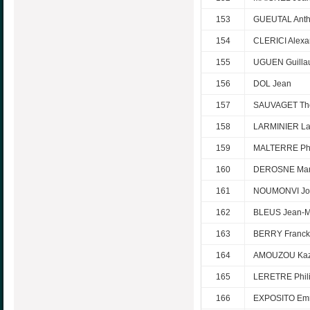
153
GUEUTAL Ant
154
CLERICI Alexa
155
UGUEN Guill
156
DOL Jean
157
SAUVAGET Th
158
LARMINIER La
159
MALTERRE Phi
160
DEROSNE Mar
161
NOUMONVI Joë
162
BLEUS Jean-M
163
BERRY Franck
164
AMOUZOU Kaz
165
LERETRE Phil
166
EXPOSITO Em