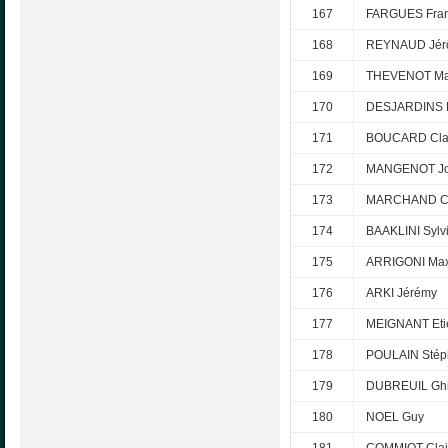
167
FARGUES Fran
168
REYNAUD Jér
169
THEVENOT Ma
170
DESJARDINS 
171
BOUCARD Cla
172
MANGENOT Jo
173
MARCHAND Cl
174
BAAKLINI Sylv
175
ARRIGONI Ma
176
ARKI Jérémy
177
MEIGNANT Eti
178
POULAIN Stép
179
DUBREUIL Ghi
180
NOEL Guy
181
COMMIOT Clai