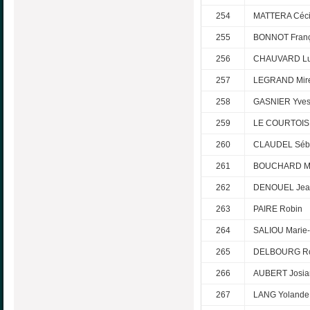
254
MATTERA Céci
255
BONNOT Franç
256
CHAUVARD L
257
LEGRAND Mire
258
GASNIER Yve
259
LE COURTOIS 
260
CLAUDEL Séba
261
BOUCHARD M
262
DENOUEL Jea
263
PAIRE Robin
264
SALIOU Marie
265
DELBOURG R
266
AUBERT Josia
267
LANG Yolande