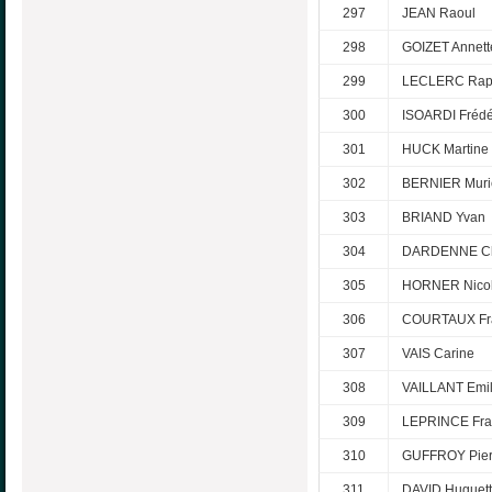
297
JEAN Raoul
298
GOIZET Annett
299
LECLERC Rap
300
ISOARDI Frédé
301
HUCK Martine
302
BERNIER Muri
303
BRIAND Yvan
304
DARDENNE Ch
305
HORNER Nico
306
COURTAUX Fr
307
VAIS Carine
308
VAILLANT Emil
309
LEPRINCE Fra
310
GUFFROY Pierr
311
DAVID Huguet