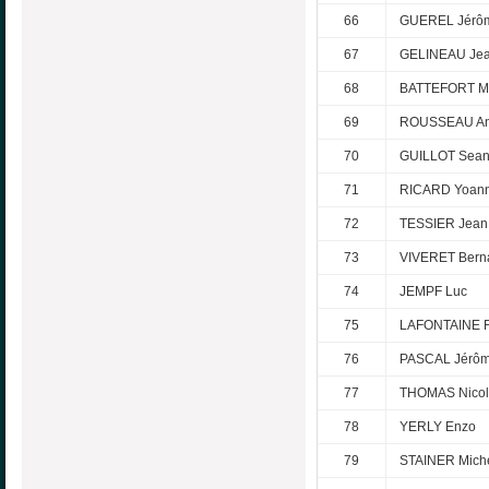
66
GUEREL Jérô
67
GELINEAU Je
68
BATTEFORT M
69
ROUSSEAU An
70
GUILLOT Sea
71
RICARD Yoan
72
TESSIER Jean
73
VIVERET Bern
74
JEMPF Luc
75
LAFONTAINE F
76
PASCAL Jérô
77
THOMAS Nicol
78
YERLY Enzo
79
STAINER Mich