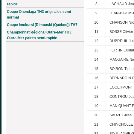
8
LACHAUD Jean
rapide
Coupe Onondaga TH3 originales semi-
9
JEAN-BAPTIST
normal
10
CHANSON Nic
Coupe Imokursi (Rimouski (Québec)) TH7
11
BOSSE Olivier
Championnat Régional Outre-Mer TH3
Outre-Mer paires semi-rapide
12
DUBREUIL Jul
13
FORTIN Guill
14
MAQUAIRE Nic
15
BOIRON Tipha
16
BERNARDIN Ol
17
EGGERMONT L
18
CONTROU Jo
19
MANIQUANT F
20
SAUZE Gilles
21
CHINCHOLLE T
22
BOULIANNE G