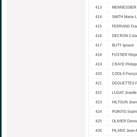
413
MENNESSIER B
414
SMITH Marie-L
415
FERRAND Fran
416
DECRON Cola
417
BUTY Ignace
418
FUSTIER Régi
419
CRAYE Philip
420
COOLS Franço
421
DEGUETTES P
422
LUGAT Josette
423
HILTGUN Jean
424
POINTIS Soph
425
OLIVIER Deni
426
PILARD Jean-P