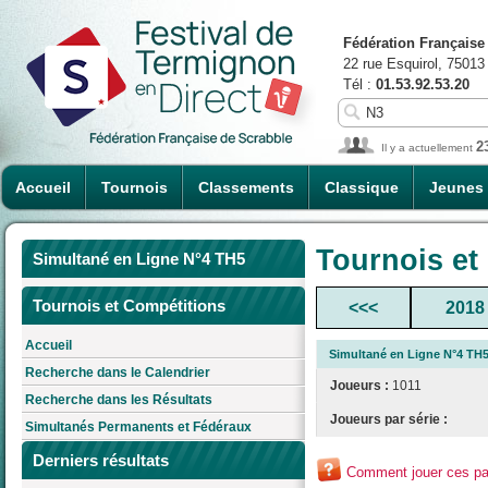
Fédération Française
22 rue Esquirol, 75013
Tél :
01.53.92.53.20
2
Il y a actuellement
Accueil
Tournois
Classements
Classique
Jeunes
Tournois et
Simultané en Ligne N°4 TH5
Tournois et Compétitions
<<<
2018
Accueil
Simultané en Ligne N°4 TH
Recherche dans le Calendrier
Joueurs :
1011
Recherche dans les Résultats
Joueurs par série :
Simultanés Permanents et Fédéraux
Derniers résultats
Comment jouer ces par