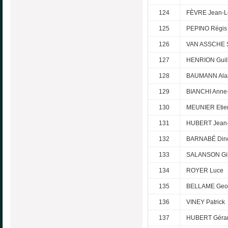
124
FÈVRE Jean-L
125
PEPINO Régis
126
VAN ASSCHE 
127
HENRION Guil
128
BAUMANN Ala
129
BIANCHI Anne
130
MEUNIER Etie
131
HUBERT Jean-
132
BARNABÉ Din
133
SALANSON Gil
134
ROYER Luce
135
BELLAME Geo
136
VINEY Patrick
137
HUBERT Géra