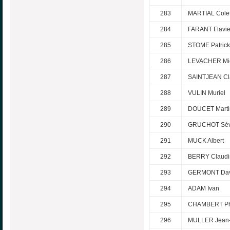
283
MARTIAL Colet
284
FARANT Flavi
285
STOME Patrick
286
LEVACHER Mi
287
SAINTJEAN Cl
288
VULIN Muriel
289
DOUCET Marti
290
GRUCHOT Sév
291
MUCK Albert
292
BERRY Claudi
293
GERMONT Dav
294
ADAM Ivan
295
CHAMBERT Phi
296
MULLER Jean-