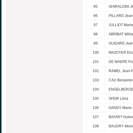
95
GHIRALDINI J
96
PILLARD Jean
97
JULLIOT Mari
98
ABRIBAT Willi
99
GUIZARD Jean
100
MAZOYER Eri
101
DE MAERE Fra
102
RAMEL Jean-F
103
CAU Benjamin
104
ENGELBERGER
105
SFEIR Léna
106
GANDY Marie-
107
BAYART Huber
108
BAUDRY Moni