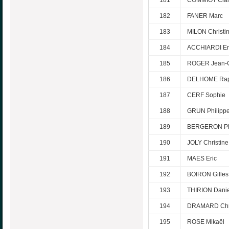
182
FANER Marc
183
MILON Christi
184
ACCHIARDI Er
185
ROGER Jean-
186
DELHOME Rap
187
CERF Sophie
188
GRUN Philipp
189
BERGERON Pi
190
JOLY Christine
191
MAES Eric
192
BOIRON Gilles
193
THIRION Danie
194
DRAMARD Chri
195
ROSE Mikaël