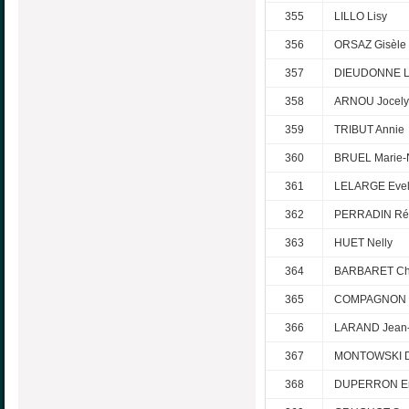
355
LILLO Lisy
356
ORSAZ Gisèle
357
DIEUDONNE L
358
ARNOU Jocel
359
TRIBUT Annie
360
BRUEL Marie-
361
LELARGE Evel
362
PERRADIN Ré
363
HUET Nelly
364
BARBARET Ch
365
COMPAGNON V
366
LARAND Jean-
367
MONTOWSKI D
368
DUPERRON En