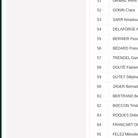
51
GRIMAL Rémi
52
GONIN Clara
53
SARR Amadou
54
DELAFORGE A
55
BERNIER Pasc
56
BÉDARD Franç
57
TRENDEL Dan
58
DOUTÉ Fabie
59
DUTEY Stéph
60
JÄGER Bernad
61
BERTRAND Be
62
BOCCON Trist
63
ROQUES Didie
64
FRANCART Oli
65
FELEZ Mélodi