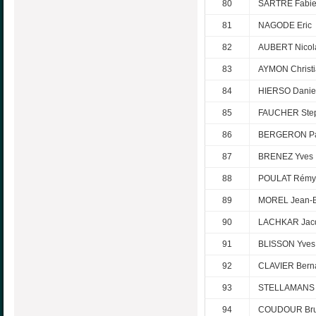
80
SARTRE Fabi
81
NAGODE Eric
82
AUBERT Nicol
83
AYMON Christ
84
HIERSO Danie
85
FAUCHER Ste
86
BERGERON P
87
BRENEZ Yves
88
POULAT Rémy
89
MOREL Jean-B
90
LACHKAR Jac
91
BLISSON Yves
92
CLAVIER Bern
93
STELLAMANS S
94
COUDOUR Br