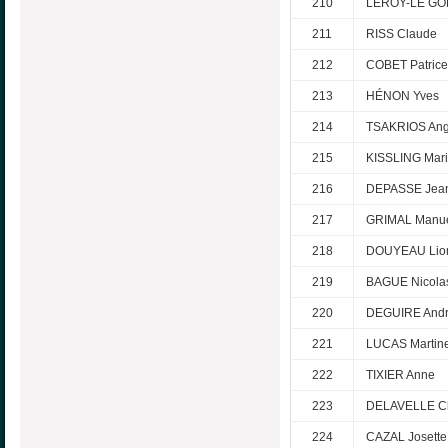
210
LEROY-LE GO
211
RISS Claude
212
COBET Patrice
213
HÉNON Yves
214
TSAKRIOS An
215
KISSLING Mari
216
DEPASSE Jea
217
GRIMAL Manue
218
DOUYEAU Lio
219
BAGUE Nicola
220
DEGUIRE And
221
LUCAS Martin
222
TIXIER Anne
223
DELAVELLE Ch
224
CAZAL Josette