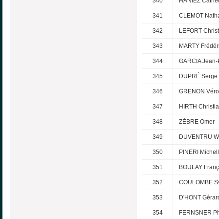
340
HANIEZ Cathe
341
CLEMOT Natha
342
LEFORT Christ
343
MARTY Frédér
344
GARCIA Jean-
345
DUPRÉ Serge
346
GRENON Véro
347
HIRTH Christi
348
ZÈBRE Omer
349
DUVENTRU Wi
350
PINERI Michel
351
BOULAY Franç
352
COULOMBE Sy
353
D'HONT Gérar
354
FERNSNER Phi