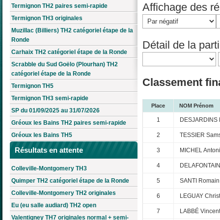
Affichage des rés
Termignon TH2 paires semi-rapide
Termignon TH3 originales
Muzillac (Billiers) TH2 catégoriel étape de la
Ronde
Détail de la parti
Carhaix TH2 catégoriel étape de la Ronde
Scrabble du Sud Goëlo (Plourhan) TH2
catégoriel étape de la Ronde
Classement fina
Termignon TH5
Termignon TH3 semi-rapide
Place
NOM Prénom
SP du 01/09/2025 au 31/07/2026
1
DESJARDINS F
Gréoux les Bains TH2 paires semi-rapide
2
TESSIER Sam
Gréoux les Bains TH5
Résultats en attente
3
MICHEL Anton
4
DELAFONTAIN
Colleville-Montgomery TH3
Quimper TH2 catégoriel étape de la Ronde
5
SANTI Romain
Colleville-Montgomery TH2 originales
6
LEGUAY Chris
Eu (eu salle audiard) TH2 open
7
LABBÉ Vincen
Valentigney TH7 originales normal + semi-