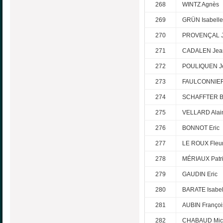
268
WINTZ Agnès
269
GRÜN Isabelle
270
PROVENÇAL J
271
CADALEN Jea
272
POULIQUEN Je
273
FAULCONNIER 
274
SCHAFFTER B
275
VELLARD Alai
276
BONNOT Eric
277
LE ROUX Fleu
278
MÉRIAUX Patr
279
GAUDIN Eric
280
BARATE Isabel
281
AUBIN Françoi
282
CHABAUD Mic