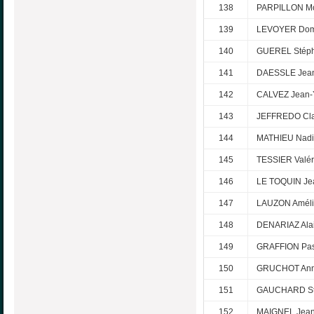
138
PARPILLON M
139
LEVOYER Dom
140
GUEREL Stép
141
DAESSLE Jea
142
CALVEZ Jean-
143
JEFFREDO Cla
144
MATHIEU Nad
145
TESSIER Valér
146
LE TOQUIN Je
147
LAUZON Amél
148
DENARIAZ Ala
149
GRAFFION Pas
150
GRUCHOT Ann
151
GAUCHARD St
152
MAIGNEL Jean