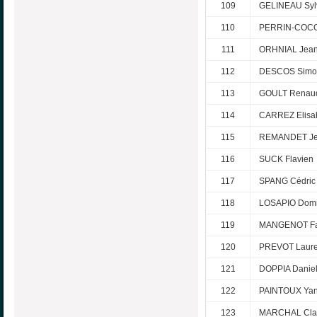
109
GELINEAU Syl
110
PERRIN-COCO
111
ORHNIAL Jean
112
DESCOS Simo
113
GOULT Renau
114
CARREZ Elisa
115
REMANDET Je
116
SUCK Flavien
117
SPANG Cédric
118
LOSAPIO Domi
119
MANGENOT Fa
120
PREVOT Laure
121
DOPPIA Danie
122
PAINTOUX Yan
123
MARCHAL Cla