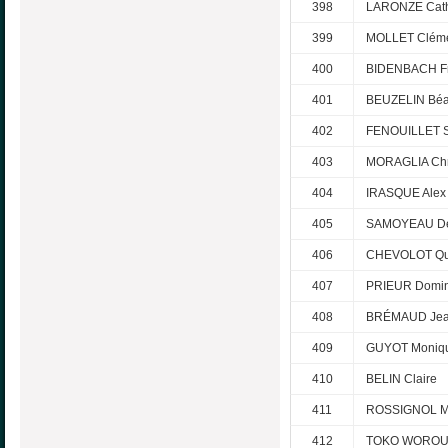
398
LARONZE Cath
399
MOLLET Clém
400
BIDENBACH Fr
401
BEUZELIN Béat
402
FENOUILLET 
403
MORAGLIA Chr
404
IRASQUE Alex
405
SAMOYEAU De
406
CHEVOLOT Qu
407
PRIEUR Domin
408
BRÉMAUD Je
409
GUYOT Moniq
410
BELIN Claire
411
ROSSIGNOL Mi
412
TOKO WOROU 