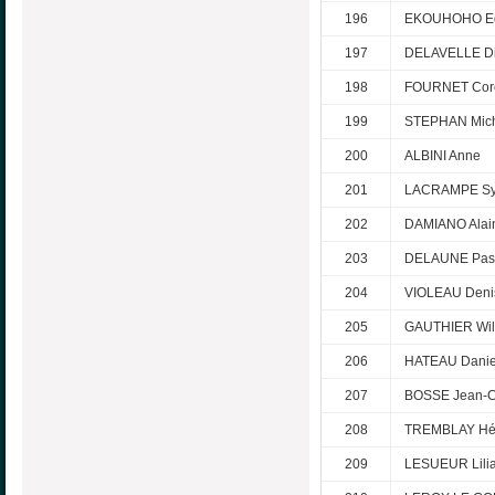
196
EKOUHOHO E
197
DELAVELLE Di
198
FOURNET Core
199
STEPHAN Mic
200
ALBINI Anne
201
LACRAMPE Sy
202
DAMIANO Alai
203
DELAUNE Pas
204
VIOLEAU Deni
205
GAUTHIER Wilf
206
HATEAU Danie
207
BOSSE Jean-C
208
TREMBLAY Hé
209
LESUEUR Lili