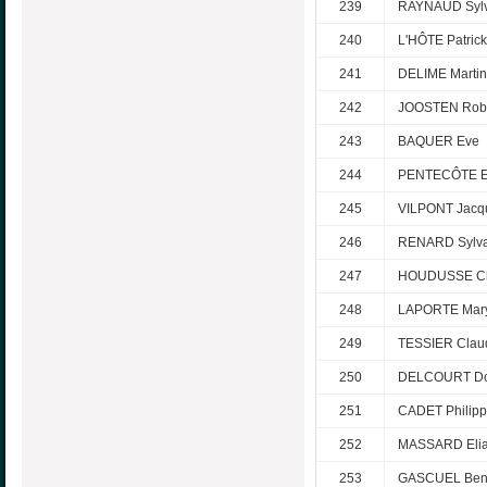
239
RAYNAUD Sylv
240
L'HÔTE Patrick
241
DELIME Marti
242
JOOSTEN Rob
243
BAQUER Eve
244
PENTECÔTE E
245
VILPONT Jacq
246
RENARD Sylva
247
HOUDUSSE Ch
248
LAPORTE Mar
249
TESSIER Clau
250
DELCOURT Do
251
CADET Philip
252
MASSARD Eli
253
GASCUEL Ben