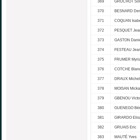
369
GRUCHOT Son
370
BESNARD Den
371
COQUAN Isabe
372
PESQUET Jea
373
GASTON Dani
374
FESTEAU Jean
375
FRUMER Myri
376
COTCHE Blan
377
DRAUX Michel
378
MOISAN Micka
379
GBENOU Victo
380
GUENEGO Bén
381
GIRARDO Elis
382
GRUAIS Eric
383
MAUTÉ Yves