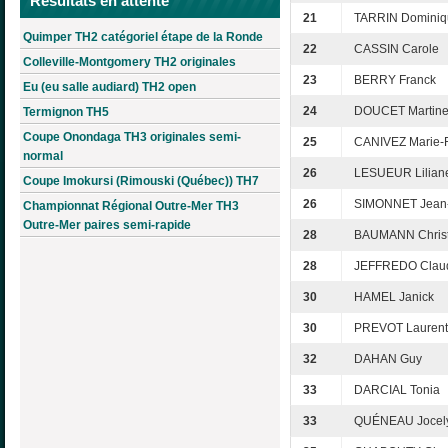
Résultats en attente
21
TARRIN Dominiq
Quimper TH2 catégoriel étape de la Ronde
22
CASSIN Carole
Colleville-Montgomery TH2 originales
23
BERRY Franck
Eu (eu salle audiard) TH2 open
24
DOUCET Martin
Termignon TH5
Coupe Onondaga TH3 originales semi-
25
CANIVEZ Marie-F
normal
26
LESUEUR Lilian
Coupe Imokursi (Rimouski (Québec)) TH7
26
SIMONNET Jean
Championnat Régional Outre-Mer TH3
Outre-Mer paires semi-rapide
28
BAUMANN Christ
28
JEFFREDO Clau
30
HAMEL Janick
30
PREVOT Laurent
32
DAHAN Guy
33
DARCIAL Tonia
33
QUÉNEAU Jocel