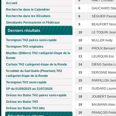
6
AMET Christian
Accueil
6
GAUCHARD Sté
Recherche dans le Calendrier
Recherche dans les Résultats
6
SÉGUIER Pascal
Simultanés Permanents et Fédéraux
9
BEAUFORT Nico
Derniers résultats
10
LE TOQUIN Jean
Termignon TH2 paires semi-rapide
10
MULLER Ketty
Termignon TH3 originales
10
PROUX Bernard
Muzillac (Billiers) TH2 catégoriel étape de la
13
LEURQUIN Eric
Ronde
Carhaix TH2 catégoriel étape de la Ronde
14
DIENG Samba-L
Scrabble du Sud Goëlo (Plourhan) TH2
15
DEROSNE Marie
catégoriel étape de la Ronde
15
PARPILLON Jack
Termignon TH3 semi-rapide
17
GUIDARD Laure
SP du 01/09/2025 au 31/07/2026
Gréoux les Bains TH2 paires semi-rapide
18
JOUBERT Denis
Gréoux les Bains TH5
19
BAUMANN Alain
Gréoux les Bains TH3 blitz
20
FRANÇOIS Frédé