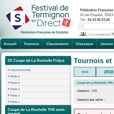
Fédération Française
22 rue Esquirol, 75013
Tél :
01.53.92.53.20
3
Il y a actuellement
Accueil
Tournois
Classements
Classique
Jeunes
Tournois et
2X Coupe de La Rochelle Fréjus
Classement final
<<<
2018
Partie 5
Partie 4
Coupe de La Rochelle TH5 
Partie 3
Joueurs :
348
Partie 2
Joueurs par série :
Partie 1
Coupe de La Rochelle TH5 semi-
normal