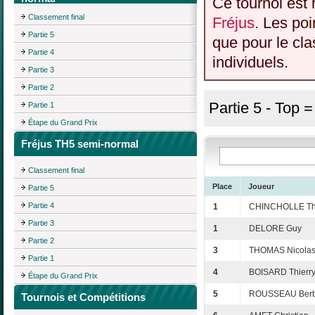
Ce tournoi est 
Classement final
Fréjus
. Les poi
Partie 5
que pour le cl
Partie 4
individuels.
Partie 3
Partie 2
Partie 5 - Top 
Partie 1
Étape du Grand Prix
Fréjus TH5 semi-normal
Classement final
Place
Joueur
Partie 5
Partie 4
1
CHINCHOLLE Thi
Partie 3
1
DELORE Guy
Partie 2
3
THOMAS Nicola
Partie 1
4
BOISARD Thierr
Étape du Grand Prix
5
ROUSSEAU Bert
Tournois et Compétitions