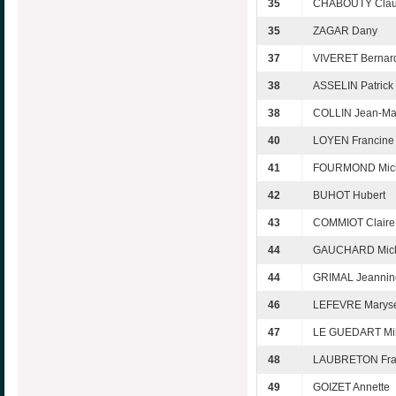
35
CHABOUTY Clau
35
ZAGAR Dany
37
VIVERET Bernar
38
ASSELIN Patrick
38
COLLIN Jean-Ma
40
LOYEN Francine
41
FOURMOND Mic
42
BUHOT Hubert
43
COMMIOT Claire
44
GAUCHARD Mick
44
GRIMAL Jeannin
46
LEFEVRE Marys
47
LE GUEDART Mir
48
LAUBRETON Fra
49
GOIZET Annette