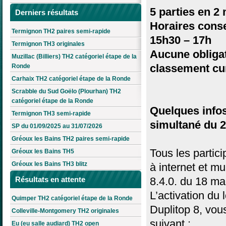
5 parties en 2
Derniers résultats
Horaires consei
Termignon TH2 paires semi-rapide
15h30 – 17h
Termignon TH3 originales
Aucune obligat
Muzillac (Billiers) TH2 catégoriel étape de la
classement cum
Ronde
Carhaix TH2 catégoriel étape de la Ronde
Scrabble du Sud Goëlo (Plourhan) TH2
catégoriel étape de la Ronde
Quelques infos
Termignon TH3 semi-rapide
simultané du 2
SP du 01/09/2025 au 31/07/2026
Gréoux les Bains TH2 paires semi-rapide
Tous les partic
Gréoux les Bains TH5
Gréoux les Bains TH3 blitz
à internet et mu
8.4.0. du 18 ma
Résultats en attente
L’activation du 
Quimper TH2 catégoriel étape de la Ronde
Duplitop 8, vous
Colleville-Montgomery TH2 originales
suivant :
Eu (eu salle audiard) TH2 open