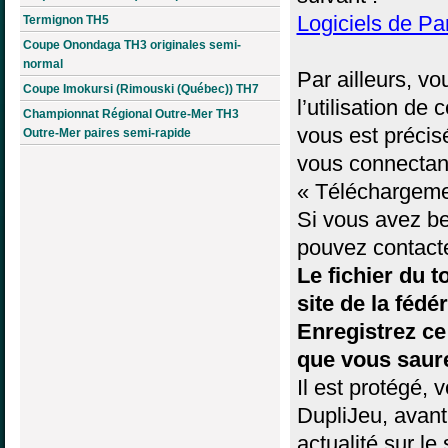
Logiciels de Par
Termignon TH5
Coupe Onondaga TH3 originales semi-
normal
Par ailleurs, v
Coupe Imokursi (Rimouski (Québec)) TH7
l’utilisation de
Championnat Régional Outre-Mer TH3
vous est précis
Outre-Mer paires semi-rapide
vous connectan
« Téléchargeme
Si vous avez bes
pouvez contact
Le fichier du t
site de la fédé
Enregistrez ce
que vous saure
Il est protégé,
DupliJeu, avant
actualité sur le