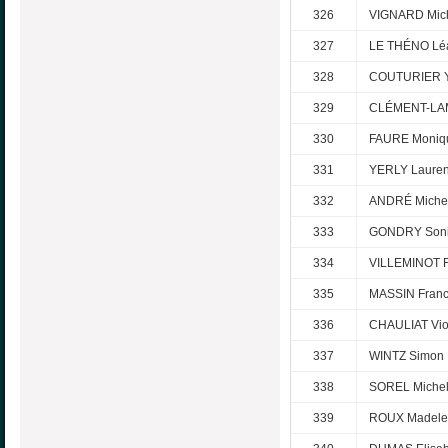
326
VIGNARD Mic
327
LE THÉNO Lé
328
COUTURIER 
329
CLÉMENT-LAM
330
FAURE Moniq
331
YERLY Lauren
332
ANDRÉ Miche
333
GONDRY Son
334
VILLEMINOT F
335
MASSIN Franc
336
CHAULIAT Vio
337
WINTZ Simon
338
SOREL Miche
339
ROUX Madele