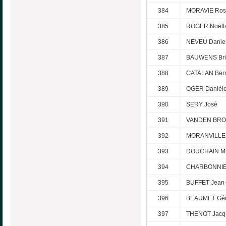
384
MORAVIE Ros
385
ROGER Noëll
386
NEVEU Daniel
387
BAUWENS Brig
388
CATALAN Bern
389
OGER Danièl
390
SERY José
391
VANDEN BROE
392
MORANVILLE 
393
DOUCHAIN Mi
394
CHARBONNIE
395
BUFFET Jean-
396
BEAUMET Gér
397
THENOT Jacq