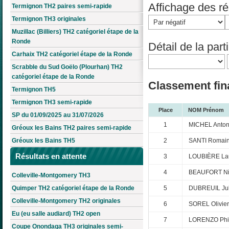
Affichage des rés
Termignon TH2 paires semi-rapide
Termignon TH3 originales
Muzillac (Billiers) TH2 catégoriel étape de la
Ronde
Détail de la parti
Carhaix TH2 catégoriel étape de la Ronde
Scrabble du Sud Goëlo (Plourhan) TH2
catégoriel étape de la Ronde
Classement fina
Termignon TH5
Termignon TH3 semi-rapide
Place
NOM Prénom
SP du 01/09/2025 au 31/07/2026
1
MICHEL Anton
Gréoux les Bains TH2 paires semi-rapide
2
SANTI Romai
Gréoux les Bains TH5
Résultats en attente
3
LOUBIÈRE La
4
BEAUFORT Ni
Colleville-Montgomery TH3
Quimper TH2 catégoriel étape de la Ronde
5
DUBREUIL Jul
Colleville-Montgomery TH2 originales
6
SOREL Olivier
Eu (eu salle audiard) TH2 open
7
LORENZO Phi
Coupe Onondaga TH3 originales semi-