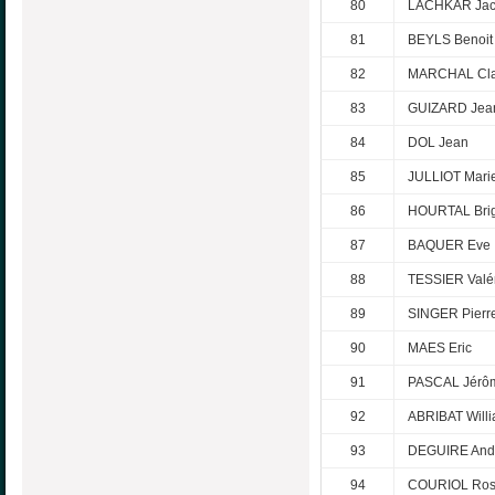
80
LACHKAR Jac
81
BEYLS Benoit
82
MARCHAL Cla
83
GUIZARD Jean
84
DOL Jean
85
JULLIOT Mari
86
HOURTAL Brig
87
BAQUER Eve
88
TESSIER Valé
89
SINGER Pierr
90
MAES Eric
91
PASCAL Jérô
92
ABRIBAT Will
93
DEGUIRE And
94
COURIOL Ro