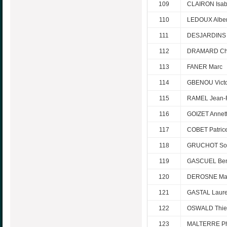
109
CLAIRON Isab
110
LEDOUX Alber
111
DESJARDINS 
112
DRAMARD Chr
113
FANER Marc
114
GBENOU Vict
115
RAMEL Jean-F
116
GOIZET Annet
117
COBET Patric
118
GRUCHOT So
119
GASCUEL Ben
120
DEROSNE Mar
121
GASTAL Laure
122
OSWALD Thie
123
MALTERRE Ph