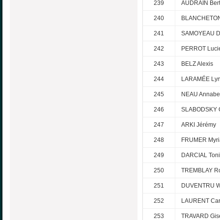
239
AUDRAIN Bert
240
BLANCHETON 
241
SAMOYEAU De
242
PERROT Luci
243
BELZ Alexis
244
LARAMÉE Ly
245
NEAU Annabel
246
SLABODSKY G
247
ARKI Jérémy
248
FRUMER Myr
249
DARCIAL Ton
250
TREMBLAY Ro
251
DUVENTRU Wi
252
LAURENT Car
253
TRAVARD Gis