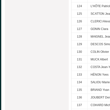
124
L'HÔTE Patric
125
SCATTON Jean
126
CLERICI Alex
127
GONIN Clara
128
MAIGNEL Jean
129
DESCOS Sim
130
COLIN Olivier
131
MUCK Albert
132
COSTA Jean-
133
HÉNON Yves
134
SALIOU Marie
135
BRIAND Yvan
136
JOUBERT Den
137
COHARD Mich