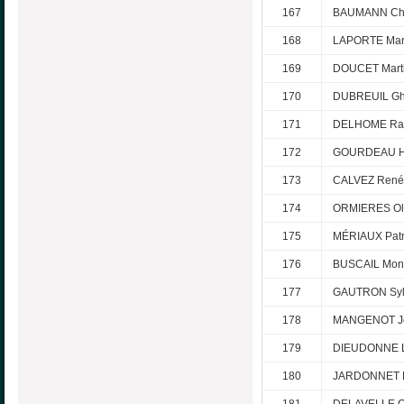
167
BAUMANN Chr
168
LAPORTE Mar
169
DOUCET Mart
170
DUBREUIL Ghi
171
DELHOME Ra
172
GOURDEAU H
173
CALVEZ René
174
ORMIERES Oli
175
MÉRIAUX Patr
176
BUSCAIL Mon
177
GAUTRON Syl
178
MANGENOT Jo
179
DIEUDONNE L
180
JARDONNET 
181
DELAVELLE C