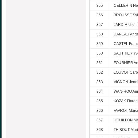
355
CELLERIN Nel
356
BROUSSE Syl
357
JARD Micheli
358
DAREAU Ange
359
CASTEL Franç
360
SAUTHIER Yve
361
FOURNIER An
362
LOUVOT Caro
363
VIGNON Jean
364
WAN-HOO Ann
365
KOZAK Floren
366
FAVROT Marc
367
HOUILLON Ma
368
THIBOUT Mari