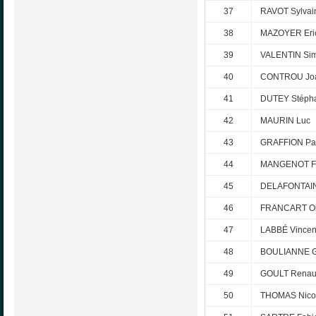
37
RAVOT Sylvai
38
MAZOYER Eri
39
VALENTIN Si
40
CONTROU Jo
41
DUTEY Stéph
42
MAURIN Luc
43
GRAFFION Pa
44
MANGENOT F
45
DELAFONTAI
46
FRANCART Oli
47
LABBÉ Vincen
48
BOULIANNE G
49
GOULT Rena
50
THOMAS Nico