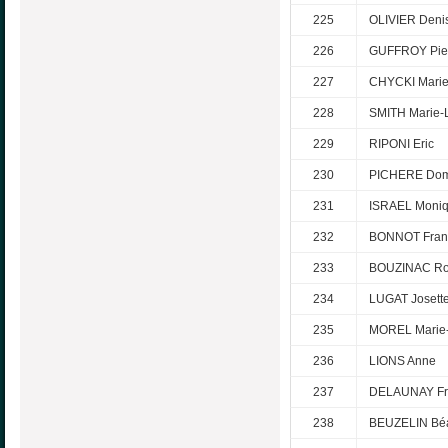
225
OLIVIER Deni
226
GUFFROY Pier
227
CHYCKI Marie-
228
SMITH Marie-
229
RIPONI Eric
230
PICHERE Dom
231
ISRAEL Moni
232
BONNOT Fran
233
BOUZINAC R
234
LUGAT Josett
235
MOREL Marie
236
LIONS Anne
237
DELAUNAY Fr
238
BEUZELIN Béa