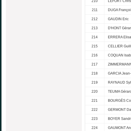
210
LEFORT Chris
211
DUGA Françoi
212
GAUDIN Eric
213
D'HONT Géra
214
ERRERA Elisa
215
CELLIER Guil
216
COQUAN Isab
217
ZIMMERMANN
218
GARCIA Jean-
219
RAYNAUD Syl
220
TEUMA Gérar
221
BOURGÈS Col
222
GERMONT Da
223
BOYER Sandr
224
GAUMONT An