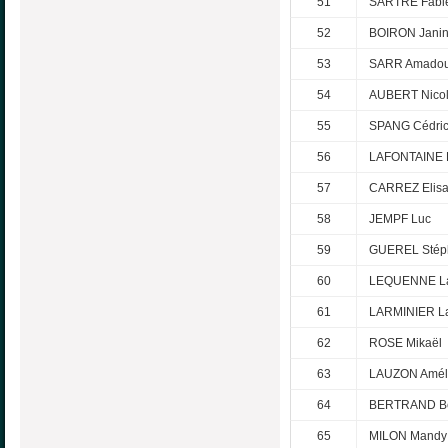
51
SARTRE Fabi
52
BOIRON Jani
53
SARR Amado
54
AUBERT Nico
55
SPANG Cédri
56
LAFONTAINE 
57
CARREZ Elisa
58
JEMPF Luc
59
GUEREL Stép
60
LEQUENNE La
61
LARMINIER La
62
ROSE Mikaël
63
LAUZON Amél
64
BERTRAND Be
65
MILON Mandy