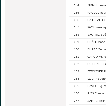
254
SIRMEL Jean-
255
RAGEUL Régi
256
CAILLEAUX G
257
PAGE Véroniq
258
SAUTHIER Vé
259
CHÂLE Marie
260
DUPRÉ Serge
261
GARCIA Marie
262
GUICHARD La
263
FERNSNER Ph
264
LE BRAS Jea
265
DAVID Huguet
266
RISS Claude
267
SART Christin