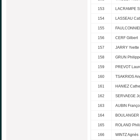
153
LACRAMPE Sy
154
LASSEAU Cat
155
FAULCONNIER
156
CERF Gilbert
157
JARRY Yvette
158
GRUN Philipp
159
PREVOT Laur
160
TSAKRIOS An
161
HANIEZ Cathe
162
SERVAEGE J
163
AUBIN Franço
164
BOULANGER 
165
ROLAND Phil
166
WINTZ Agnès