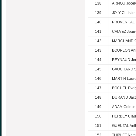
138
ARNOU Jocel
139
JOLY Christin
140
PROVENÇAL 
141
CALVEZ Jean
142
MARCHAND Cl
143
BOURLON Ann
144
REYNAUD Jé
145
GAUCHARD S
146
MARTIN Laure
147
BOCHEL Evel
148
DURAND Jacq
149
ADAM Colette
150
HERBEY Clau
151
GUEUTAL Ant
152
THIBLET Nath