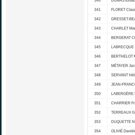
340
DUMAS Elisab
341
FLORET Claud
342
GRESSET-BEA
343
CHARLET Mar
344
BERGERAT Chr
345
LABRECQUE 
346
BERTHELOT M
347
MÉTAYER Jac
348
SERVANT Hél
349
JEAN-FRANCO
350
LABERGÈRE S
351
CHARRIER Fr
352
TERREAUX Gil
353
DUQUETTE Ni
354
OLIVIÉ Danièl