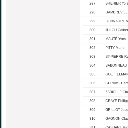
297
BREHIER Yol
298
DAMBREVILL
299
BONNAURE A
300
JULOU Cather
301
MAUTÉ Yves
302
PITTY Marion
303
ST-PIERRE Ru
304
BABONNEAU 
305
GOETTELMANN
306
GERVASI Caro
307
ZABIOLLE Cla
308
CRAYE Philip
309
GRILLOT Jose
310
GAGNON Cla
311
CASSART Mic