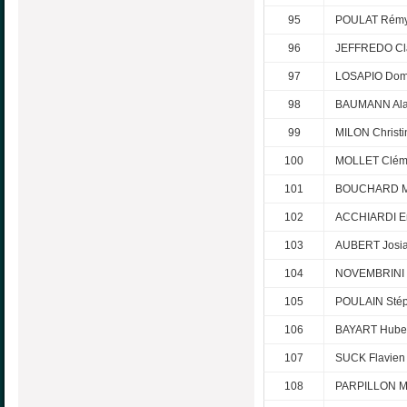
95
POULAT Rém
96
JEFFREDO Cl
97
LOSAPIO Dom
98
BAUMANN Ala
99
MILON Christi
100
MOLLET Clém
101
BOUCHARD M
102
ACCHIARDI Er
103
AUBERT Josi
104
NOVEMBRINI 
105
POULAIN Sté
106
BAYART Hube
107
SUCK Flavien
108
PARPILLON M