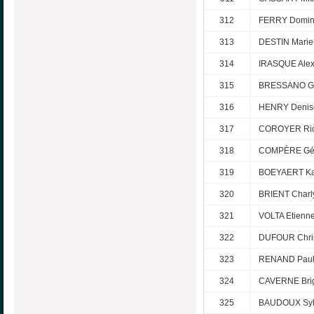
312
FERRY Domin
313
DESTIN Marie
314
IRASQUE Ale
315
BRESSANO Gi
316
HENRY Denis
317
COROYER Ric
318
COMPÈRE Gé
319
BOEYAERT Ka
320
BRIENT Charl
321
VOLTA Etienn
322
DUFOUR Chris
323
RENAND Paul
324
CAVERNE Brig
325
BAUDOUX Syl