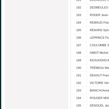
182
DESMEULES O
183
ROGER Jean-
184
REMAUD Fran
185
RENARD Sylv
186
LEPRINCE Fra
187
COULOMBE Sy
188
AMIOT Michel
189
EKOUHOHO 
190
TRÉMEAU Mar
191
DEHAUT Fran
192
VICTOIRE Vér
193
BIANCHI Anne
194
ROUGER MOIN
195
DENOUEL Je