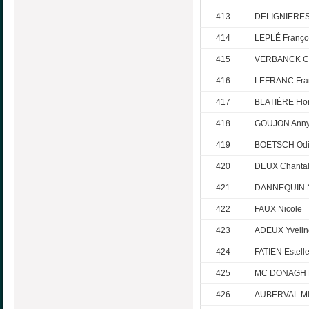
413
DELIGNIERES 
414
LEPLÉ Franço
415
VERBANCK Ch
416
LEFRANC Fra
417
BLATIÈRE Flo
418
GOUJON Ann
419
BOETSCH Odi
420
DEUX Chanta
421
DANNEQUIN N
422
FAUX Nicole
423
ADEUX Yvelin
424
FATIEN Estell
425
MC DONAGH 
426
AUBERVAL M