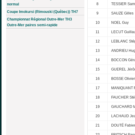
8
TESSIER Sam
normal
Coupe Imokursi (Rimouski (Québec)) TH7
9
SAUZE Gilles
Championnat Régional Outre-Mer TH3
10
NOEL Guy
Outre-Mer paires semi-rapide
11
LECUT Guill
12
LEBLANC Sté
13
ANDRIEU Hu
14
BOCCON Gér
15
GUEREL Jér
16
BOSSE Olivier
17
MANIQUANT F
18
FAUCHER Sté
19
GAUCHARD M
20
LACHAUD Jea
21
DOUTÉ Fabie
22
FRITSCH Pasc