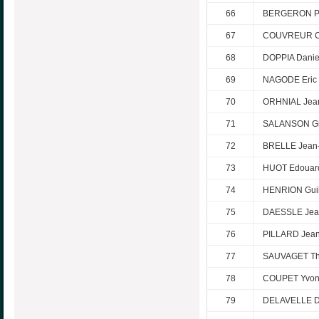
66
BERGERON Pi
67
COUVREUR Ch
68
DOPPIA Danie
69
NAGODE Eric
70
ORHNIAL Jea
71
SALANSON Gil
72
BRELLE Jean-
73
HUOT Edouar
74
HENRION Gui
75
DAESSLE Jea
76
PILLARD Jean
77
SAUVAGET T
78
COUPET Yvo
79
DELAVELLE Di