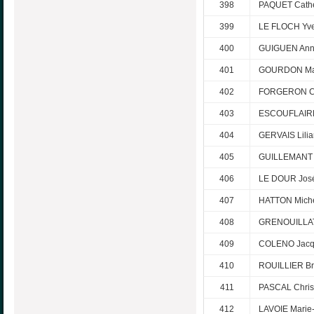
398
PAQUET Cathe
399
LE FLOCH Yve
400
GUIGUEN Ann
401
GOURDON Mar
402
FORGERON Cé
403
ESCOUFLAIRE
404
GERVAIS Lili
405
GUILLEMANT 
406
LE DOUR Jos
407
HATTON Mich
408
GRENOUILLAT
409
COLENO Jacq
410
ROUILLIER Bri
411
PASCAL Chris
412
LAVOIE Marie