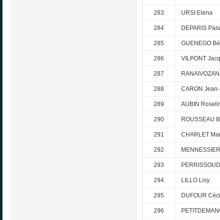
283
URSI Elena
284
DEPARIS Pas
285
GUENEGO Bén
286
VILPONT Jacq
287
RANAIVOZANA
288
CARON Jean-
289
AUBIN Roseli
290
ROUSSEAU Bé
291
CHARLET Mari
292
MENNESSIER B
293
PERRISSOUD 
294
LILLO Lisy
295
DUFOUR Céci
296
PETITDEMANG