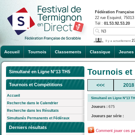
Fédération Française
22 rue Esquirol, 75013
Tél :
01.53.92.53.20
2
Il y a actuellement
Accueil
Tournois
Classements
Classique
Jeunes
Tournois et
Simultané en Ligne N°13 TH5
Tournois et Compétitions
<<<
2018
Accueil
Simultané en Ligne N°13 T
Recherche dans le Calendrier
Joueurs :
675
Recherche dans les Résultats
Joueurs par série :
Simultanés Permanents et Fédéraux
Derniers résultats
Comment jouer ces par