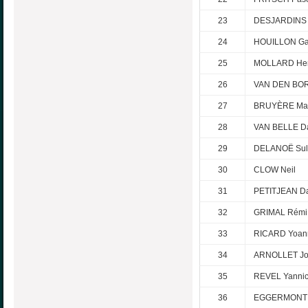
23
DESJARDINS 
24
HOUILLON Ga
25
MOLLARD He
26
VAN DEN BOR
27
BRUYÈRE Ma
28
VAN BELLE D
29
DELANOË Sull
30
CLOW Neil
31
PETITJEAN Da
32
GRIMAL Rémi
33
RICARD Yoan
34
ARNOLLET Jo
35
REVEL Yanni
36
EGGERMONT 