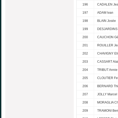
196
CADALEN Jea
197
ADAM Ivan
198
BLAIN Josée
199
DESJARDINS 
200
CAUCHON Gé
201
ROUILLER Je
202
CHAVIGNY Eli
203
CASSART Ala
204
TRIBUT Annie
205
CLOUTIER Fel
206
BERNARD Thi
207
JOLLY Marcel
208
MORAGLIA Chr
209
TRAMONI Ber