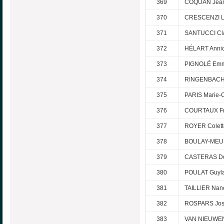
369
COQUAN Jean
370
CRESCENZI Li
371
SANTUCCI Cla
372
HÉLART Anni
373
PIGNOLÉ Emm
374
RINGENBACH
375
PARIS Marie-
376
COURTAUX Fr
377
ROYER Colett
378
BOULAY-MEUN
379
CASTERAS Do
380
POULAT Guyl
381
TAILLIER Nan
382
ROSPARS Jo
383
VAN NIEUWEN