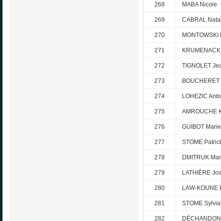
268
MABA Nicole
269
CABRAL Natal
270
MONTOWSKI 
271
KRUMENACKER
272
TIGNOLET Je
273
BOUCHERET J
274
LOHEZIC Anto
275
AMROUCHE K
276
GUIBOT Marie
277
STOME Patric
278
DMITRUK Mar
279
LATHIÈRE Jos
280
LAW-KOUNE B
281
STOME Sylvia
282
DÉCHANDON 