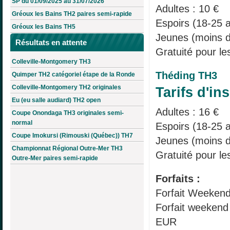
SP du 01/09/2025 au 31/07/2026
Adultes : 10 €
Gréoux les Bains TH2 paires semi-rapide
Espoirs (18-25 a
Gréoux les Bains TH5
Jeunes (moins d
Résultats en attente
Gratuité pour le
Colleville-Montgomery TH3
Théding TH3
Quimper TH2 catégoriel étape de la Ronde
Colleville-Montgomery TH2 originales
Tarifs d'ins
Eu (eu salle audiard) TH2 open
Adultes : 16 €
Coupe Onondaga TH3 originales semi-
normal
Espoirs (18-25 a
Coupe Imokursi (Rimouski (Québec)) TH7
Jeunes (moins d
Championnat Régional Outre-Mer TH3
Gratuité pour le
Outre-Mer paires semi-rapide
Forfaits :
Forfait Weekend
Forfait weekend
EUR