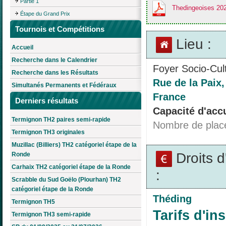
Partie 1
Thedingeoises 20
Étape du Grand Prix
Tournois et Compétitions
Lieu :
Accueil
Recherche dans le Calendrier
Foyer Socio-Cult
Recherche dans les Résultats
Rue de la Paix
Simultanés Permanents et Fédéraux
France
Derniers résultats
Capacité d'accu
Termignon TH2 paires semi-rapide
Nombre de plac
Termignon TH3 originales
Muzillac (Billiers) TH2 catégoriel étape de la
Droits 
Ronde
Carhaix TH2 catégoriel étape de la Ronde
:
Scrabble du Sud Goëlo (Plourhan) TH2
catégoriel étape de la Ronde
Théding
Termignon TH5
Tarifs d'ins
Termignon TH3 semi-rapide