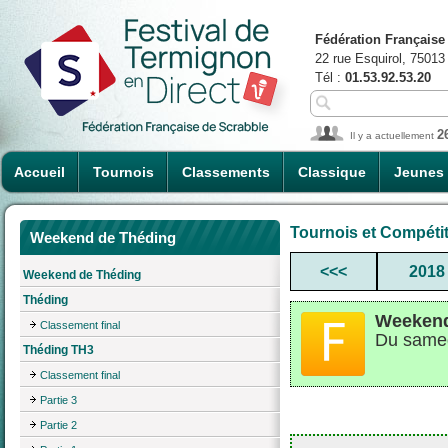
Fédération Française
22 rue Esquirol, 75013
Tél :
01.53.92.53.20
2
Il y a actuellement
Accueil
Tournois
Classements
Classique
Jeunes
Tournois et Compéti
Weekend de Théding
<<<
2018
Weekend de Théding
Théding
Weekend
Classement final
Du samed
Théding TH3
Classement final
Partie 3
Partie 2