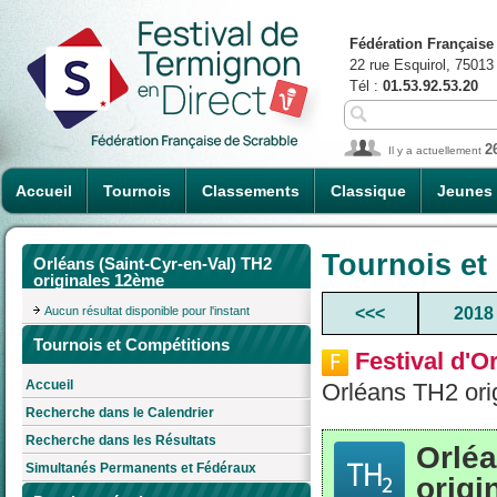
Fédération Française
22 rue Esquirol, 75013
Tél :
01.53.92.53.20
2
Il y a actuellement
Accueil
Tournois
Classements
Classique
Jeunes
Tournois et
Orléans (Saint-Cyr-en-Val) TH2
originales 12ème
Aucun résultat disponible pour l'instant
<<<
2018
Tournois et Compétitions
Festival d'O
Accueil
Orléans TH2 ori
Recherche dans le Calendrier
Recherche dans les Résultats
Orléa
Simultanés Permanents et Fédéraux
origi