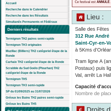
Ce festival est
ANNULÉ
.
Accueil
Recherche dans le Calendrier
Lieu :
Recherche dans les Résultats
Simultanés Permanents et Fédéraux
Salle des Fêtes
Derniers résultats
312 Rue André
Termignon TH2 paires semi-rapide
Saint-Cyr-en-Va
Termignon TH3 originales
à 5Kms d'Orléan
Muzillac (Billiers) TH2 catégoriel étape de la
Ronde
Tram ligne A (a
Carhaix TH2 catégoriel étape de la Ronde
Postaux) puis li
Scrabble du Sud Goëlo (Plourhan) TH2
catégoriel étape de la Ronde
Val, arrêt La Hal
Termignon TH5
Termignon TH3 semi-rapide
Capacité d'accu
SP du 01/09/2025 au 31/07/2026
Nombre de plac
Gréoux les Bains TH2 paires semi-rapide
Gréoux les Bains TH5
Droits 