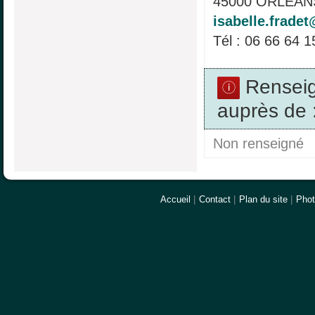
45000 ORLEANS
isabelle.fradet
Tél : 06 66 64 1
Rensei
auprès de 
Non renseigné
Accueil
|
Contact
|
Plan du site
|
Pho