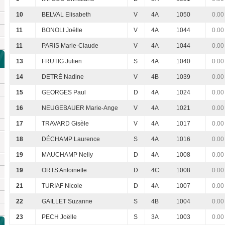
10
BELVAL Elisabeth
V
4A
1050
0.00
11
BONOLI Joëlle
V
4A
1044
0.00
11
PARIS Marie-Claude
V
4A
1044
0.00
13
FRUTIG Julien
S
4A
1040
0.00
14
DETRÉ Nadine
V
4B
1039
0.00
15
GEORGES Paul
D
4A
1024
0.00
16
NEUGEBAUER Marie-Ange
V
4A
1021
0.00
17
TRAVARD Gisèle
V
4A
1017
0.00
18
DÉCHAMP Laurence
S
4A
1016
0.00
19
MAUCHAMP Nelly
D
4A
1008
0.00
19
ORTS Antoinette
D
4C
1008
0.00
21
TURIAF Nicole
D
4A
1007
0.00
22
GAILLET Suzanne
S
4B
1004
0.00
23
PECH Joëlle
S
3A
1003
0.00