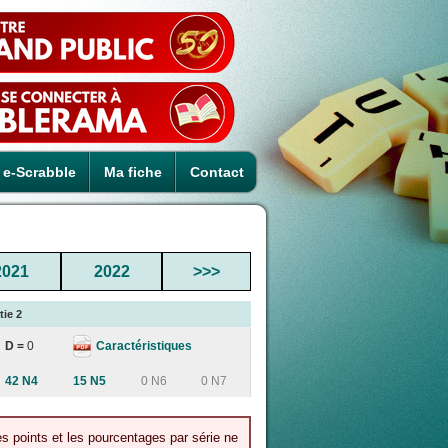
e-Scrabble
Ma fiche
Contact
2021
2022
>>>
tie 2
Caractéristiques
D =
0
42 N4
15 N5
0 N6
0 N7
es points et les pourcentages par série ne