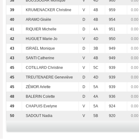
38
BOUSSOUAR Monique
V
4D
960
0.00
39
KRUMENACKER Christine
V
4B
959
0.00
40
ARAMO Gisèle
D
4B
954
0.00
41
RIQUIER Michelle
D
4A
951
0.00
42
HUGUET Marie-Jo
V
4D
950
0.00
43
ISRAEL Monique
D
3B
949
0.00
43
SANTI Catherine
V
4B
949
0.00
45
COTILLARD Christine
V
5C
939
0.00
45
TREUTENAERE Geneviève
D
4D
939
0.00
45
ZÉMOR Arlette
D
5A
939
0.00
48
BALERIN Colette
D
4A
936
0.00
49
CHAPUIS Evelyne
V
5A
924
0.00
50
SADOUT Nadia
V
5B
920
0.00