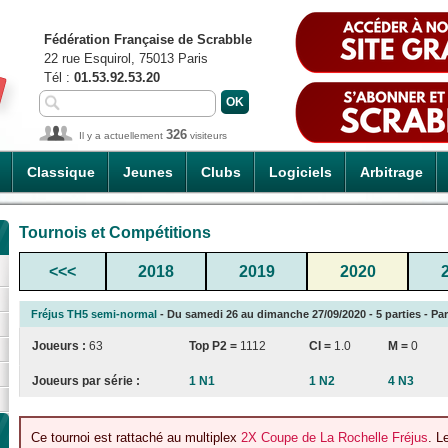
Fédération Française de Scrabble
22 rue Esquirol, 75013 Paris
Tél :
01.53.92.53.20
326
Il y a actuellement
visiteurs
Classique
Jeunes
Clubs
Logiciels
Arbitrage
Tournois et Compétitions
<<<
2018
2019
2020
Fréjus TH5 semi-normal
- Du samedi 26 au dimanche 27/09/2020 - 5 parties - Par
Joueurs :
63
Top P2 =
1112
CI
=
1.0
M =
0
Joueurs par série :
1 N1
1 N2
4 N3
Ce tournoi est rattaché au multiplex
2X Coupe de La Rochelle Fréjus
. L