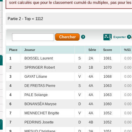
sont calculés que pour le classement cumulé du multiplex, pas pour les 
Partie 2 - Top = 1112
Exporter
Place
Joueur
Série
Score
%S1
1
BOISSEL Laurent
S
2A
1081
0.00
2
SPRINGER Robert
D
1B
1070
0.00
3
GAYAT Liliane
V
4A
1068
0.00
4
DE FREITAS Pierre
S
4A
1063
0.00
4
PALE Solange
V
4A
1063
0.00
6
BONANSÉA Maryse
D
4A
1060
0.00
7
MENNECHET Brigitte
V
4A
1052
0.00
7
PEDRINIS Josette
D
4B
1052
0.00
9
MIFSUD Christiane
D
3A
1051
0.00