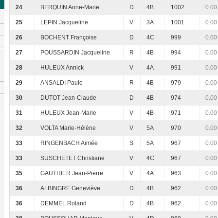
24
BERQUIN Anne-Marie
D
4B
1002
0.00
25
LEPIN Jacqueline
V
3A
1001
0.00
26
BOCHENT Françoise
D
4C
999
0.00
27
POUSSARDIN Jacqueline
R
4B
994
0.00
28
HULEUX Annick
V
4A
991
0.00
29
ANSALDI Paule
R
4B
979
0.00
30
DUTOT Jean-Claude
D
4B
974
0.00
31
HULEUX Jean-Marie
V
4B
971
0.00
32
VOLTA Marie-Hélène
V
5A
970
0.00
33
RINGENBACH Aimée
S
5A
967
0.00
33
SUSCHETET Christiane
V
4C
967
0.00
35
GAUTHIER Jean-Pierre
V
4A
963
0.00
36
ALBINGRE Geneviève
D
4B
962
0.00
36
DEMMEL Roland
D
4B
962
0.00