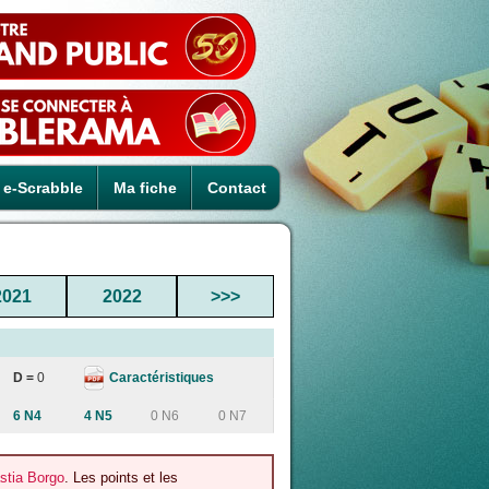
e-Scrabble
Ma fiche
Contact
2021
2022
>>>
Caractéristiques
D =
0
6 N4
4 N5
0 N6
0 N7
stia Borgo
. Les points et les