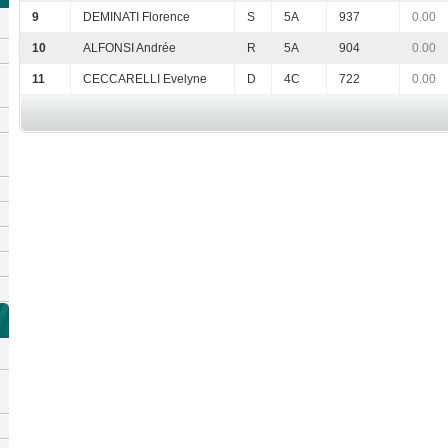
9
DEMINATI Florence
S
5A
937
0.00
10
ALFONSI Andrée
R
5A
904
0.00
11
CECCARELLI Evelyne
D
4C
722
0.00