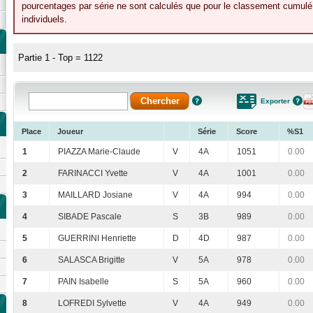
pourcentages par série ne sont calculés que pour le classement cumulé 
individuels.
Partie 1 - Top = 1122
Exporter
Place
Joueur
Série
Score
%S1
1
PIAZZA Marie-Claude
V
4A
1051
0.00
2
FARINACCI Yvette
V
4A
1001
0.00
3
MAILLARD Josiane
V
4A
994
0.00
4
SIBADE Pascale
S
3B
989
0.00
5
GUERRINI Henriette
D
4D
987
0.00
6
SALASCA Brigitte
V
5A
978
0.00
7
PAIN Isabelle
S
5A
960
0.00
8
LOFREDI Sylvette
V
4A
949
0.00