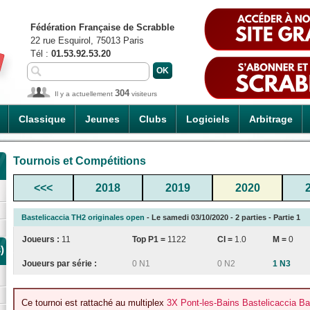
Fédération Française de Scrabble
22 rue Esquirol, 75013 Paris
Tél :
01.53.92.53.20
304
Il y a actuellement
visiteurs
Classique
Jeunes
Clubs
Logiciels
Arbitrage
Tournois et Compétitions
<<<
2018
2019
2020
Bastelicaccia TH2 originales open
- Le samedi 03/10/2020 - 2 parties - Partie 1
Joueurs :
11
Top P1 =
1122
CI
=
1.0
M =
0
)
Joueurs par série :
0 N1
0 N2
1 N3
Ce tournoi est rattaché au multiplex
3X Pont-les-Bains Bastelicaccia Ba