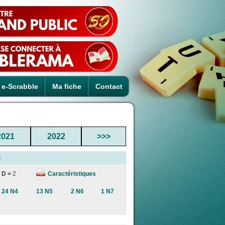
e-Scrabble
Ma fiche
Contact
2021
2022
>>>
l
Caractéristiques
D =
2
24 N4
13 N5
2 N6
1 N7