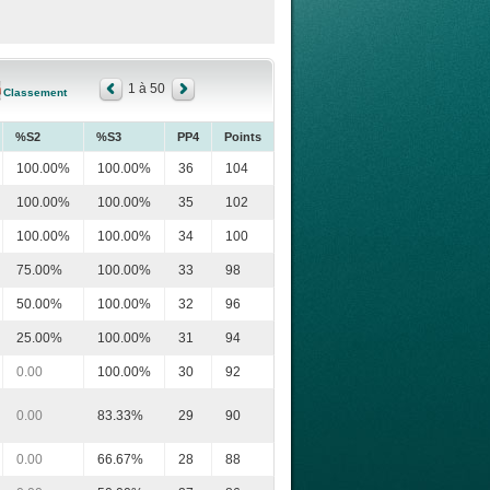
1 à 50
Classement
%S2
%S3
PP4
Points
100.00%
100.00%
36
104
100.00%
100.00%
35
102
100.00%
100.00%
34
100
75.00%
100.00%
33
98
50.00%
100.00%
32
96
25.00%
100.00%
31
94
0.00
100.00%
30
92
0.00
83.33%
29
90
0.00
66.67%
28
88