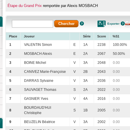
Étape du Grand Prix
remportée par Alexis MOSBACH
Exporter
Place
Joueur
Série
Score
%S1
1
VALENTIN Simon
E
1A
2238
100.00%
2
MOSBACH Alexis
E
2A
2067
50.00%
3
BOINE Michel
V
3A
2048
0.00
4
CANIVEZ Marie-Françoise
V
2B
2043
0.00
5
DARRAS Sylvaine
V
3A
2036
0.00
6
SAUVAGET Thomas
S
2A
2022
0.00
7
GASNIER Yves
V
4A
2016
0.00
BOURDAUD'HUI
8
S
1B
2005
0.00
Christophe
9
BEUZELIN Béatrice
V
3A
2002
0.00