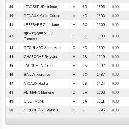
39
LEVASSEUR Hélène
V
5B
1596
0.00
40
RENAUX Marie-Carole
V
4D
1583
0.00
41
LEFEBVRE Christiane
V
5C
1560
0.00
SEMENOFF Marie-
42
D
5C
1533
0.00
Thérèse
43
RECULARD Anne-Marie
D
4D
1532
0.00
44
CHABOCHE Sylviane
V
5B
1519
0.00
45
JACQUET Mireille
V
5A
1502
0.00
46
BAILLY Florence
V
5C
1487
0.00
47
MICAUX Nadia
V
5B
1424
0.00
48
ALTMANN Marlène
D
5A
1368
0.00
49
GILET Muriel
V
6A
1311
0.00
50
GIROUDIÈRE Patricia
S
7
1296
0.00