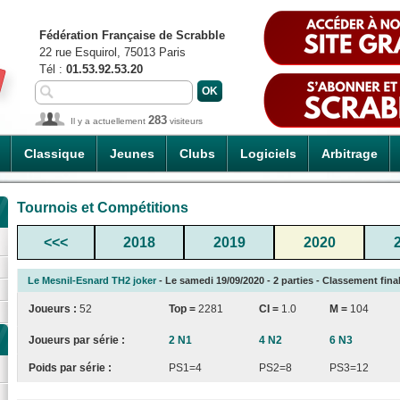
Fédération Française de Scrabble
22 rue Esquirol, 75013 Paris
Tél :
01.53.92.53.20
283
Il y a actuellement
visiteurs
Classique
Jeunes
Clubs
Logiciels
Arbitrage
Tournois et Compétitions
<<<
2018
2019
2020
Le Mesnil-Esnard TH2 joker
- Le samedi 19/09/2020 - 2 parties - Classement fina
Joueurs :
52
Top =
2281
CI
=
1.0
M =
104
Joueurs par série :
2 N1
4 N2
6 N3
Poids par série :
PS1=4
PS2=8
PS3=12