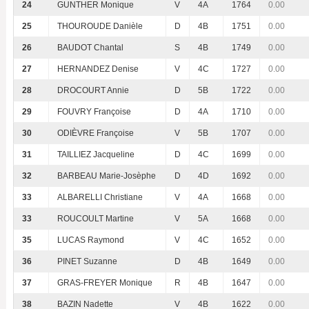
24
GUNTHER Monique
V
4A
1764
0.00
25
THOUROUDE Danièle
D
4B
1751
0.00
26
BAUDOT Chantal
S
4B
1749
0.00
27
HERNANDEZ Denise
V
4C
1727
0.00
28
DROCOURT Annie
D
5B
1722
0.00
29
FOUVRY Françoise
D
4A
1710
0.00
30
ODIÈVRE Françoise
V
5B
1707
0.00
31
TAILLIEZ Jacqueline
D
4C
1699
0.00
32
BARBEAU Marie-Josèphe
D
4D
1692
0.00
33
ALBARELLI Christiane
V
4A
1668
0.00
33
ROUCOULT Martine
V
5A
1668
0.00
35
LUCAS Raymond
V
4C
1652
0.00
36
PINET Suzanne
D
4B
1649
0.00
37
GRAS-FREYER Monique
R
4B
1647
0.00
38
BAZIN Nadette
V
4B
1622
0.00