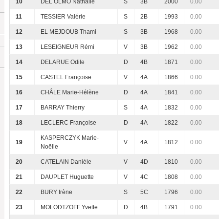
10
DEL OLMO Nathalie
S
3B
2000
0.00
11
TESSIER Valérie
S
2B
1993
0.00
12
EL MEJDOUB Thami
S
3B
1968
0.00
13
LESEIGNEUR Rémi
V
3B
1962
0.00
14
DELARUE Odile
D
4B
1871
0.00
15
CASTEL Françoise
V
4A
1866
0.00
16
CHÂLE Marie-Hélène
D
4A
1841
0.00
17
BARRAY Thierry
S
4A
1832
0.00
18
LECLERC Françoise
D
4A
1822
0.00
KASPERCZYK Marie-
19
V
4A
1812
0.00
Noëlle
20
CATELAIN Danièle
V
4D
1810
0.00
21
DAUPLET Huguette
V
4C
1808
0.00
22
BURY Irène
S
5C
1796
0.00
23
MOLODTZOFF Yvette
D
4B
1791
0.00