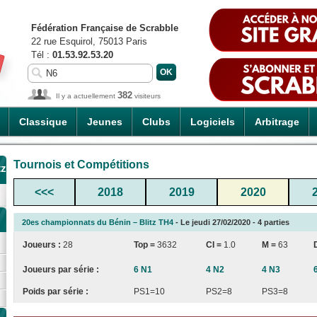
Fédération Française de Scrabble
22 rue Esquirol, 75013 Paris
Tél :
01.53.92.53.20
382
Il y a actuellement
visiteurs
Classique
Jeunes
Clubs
Logiciels
Arbitrage
Tournois et Compétitions
tz
<<<
2018
2019
2020
20es championnats du Bénin – Blitz TH4
- Le jeudi 27/02/2020 - 4 parties
Joueurs :
28
Top =
3632
CI
=
1.0
M =
63
Joueurs par série :
6 N1
4 N2
4 N3
Poids par série :
PS1=10
PS2=8
PS3=8