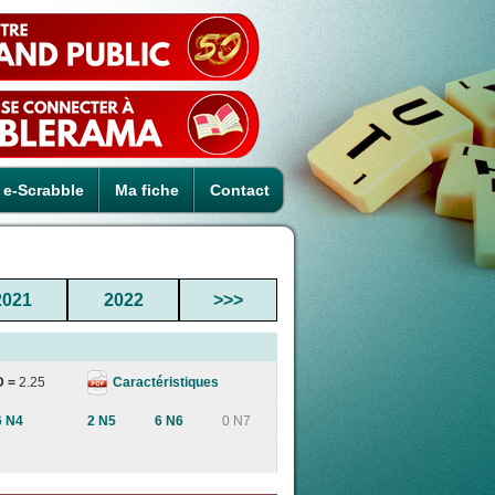
e-Scrabble
Ma fiche
Contact
2021
2022
>>>
Caractéristiques
D =
2.25
6 N4
2 N5
6 N6
0 N7