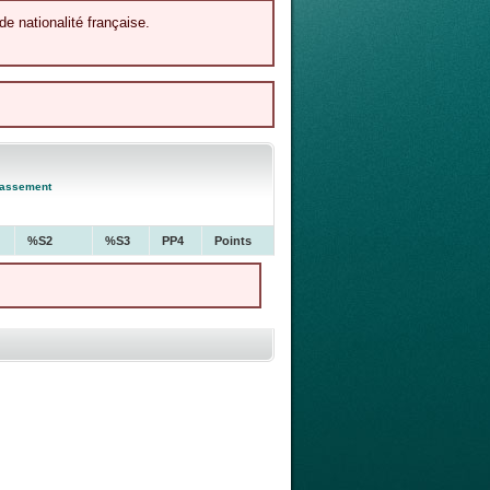
de nationalité française.
lassement
%S2
%S3
PP4
Points