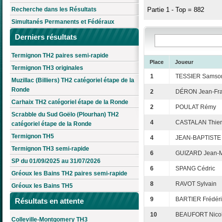
Recherche dans les Résultats
Partie 1 - Top = 882
Simultanés Permanents et Fédéraux
Derniers résultats
Termignon TH2 paires semi-rapide
Place
Joueur
Termignon TH3 originales
1
TESSIER Samso
Muzillac (Billiers) TH2 catégoriel étape de la
Ronde
2
DÉRON Jean-Fra
Carhaix TH2 catégoriel étape de la Ronde
2
POULAT Rémy
Scrabble du Sud Goëlo (Plourhan) TH2
4
CASTALAN Thier
catégoriel étape de la Ronde
Termignon TH5
4
JEAN-BAPTISTE 
Termignon TH3 semi-rapide
6
GUIZARD Jean-M
SP du 01/09/2025 au 31/07/2026
6
SPANG Cédric
Gréoux les Bains TH2 paires semi-rapide
8
RAVOT Sylvain
Gréoux les Bains TH5
9
BARTIER Frédéri
Résultats en attente
10
BEAUFORT Nico
Colleville-Montgomery TH3