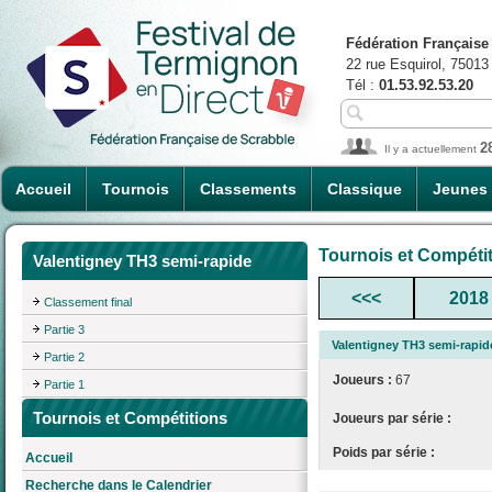
Fédération Française
22 rue Esquirol, 75013
Tél :
01.53.92.53.20
2
Il y a actuellement
Accueil
Tournois
Classements
Classique
Jeunes
Tournois et Compéti
Valentigney TH3 semi-rapide
<<<
2018
Classement final
Partie 3
Valentigney TH3 semi-rapid
Partie 2
Joueurs :
67
Partie 1
Tournois et Compétitions
Joueurs par série :
Poids par série :
Accueil
Recherche dans le Calendrier