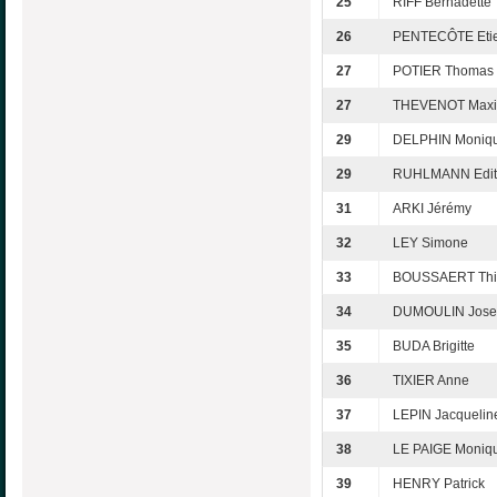
25
RIFF Bernadette
26
PENTECÔTE Eti
27
POTIER Thomas
27
THEVENOT Max
29
DELPHIN Moniq
29
RUHLMANN Edit
31
ARKI Jérémy
32
LEY Simone
33
BOUSSAERT Thi
34
DUMOULIN Jose
35
BUDA Brigitte
36
TIXIER Anne
37
LEPIN Jacquelin
38
LE PAIGE Moniq
39
HENRY Patrick