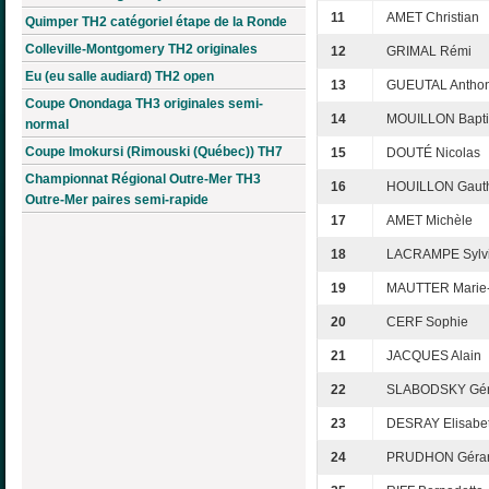
11
AMET Christian
Quimper TH2 catégoriel étape de la Ronde
Colleville-Montgomery TH2 originales
12
GRIMAL Rémi
Eu (eu salle audiard) TH2 open
13
GUEUTAL Antho
Coupe Onondaga TH3 originales semi-
14
MOUILLON Bapti
normal
Coupe Imokursi (Rimouski (Québec)) TH7
15
DOUTÉ Nicolas
Championnat Régional Outre-Mer TH3
16
HOUILLON Gauth
Outre-Mer paires semi-rapide
17
AMET Michèle
18
LACRAMPE Sylv
19
MAUTTER Marie-
20
CERF Sophie
21
JACQUES Alain
22
SLABODSKY Gér
23
DESRAY Elisabe
24
PRUDHON Géra