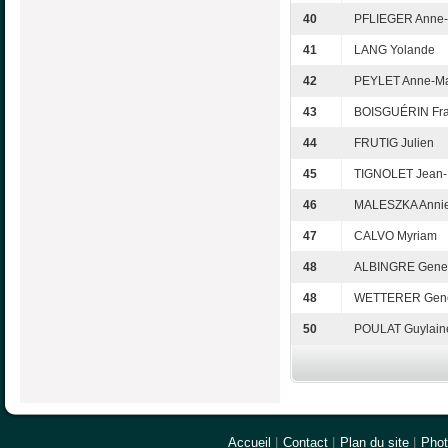
40
PFLIEGER Anne-
41
LANG Yolande
42
PEYLET Anne-Ma
43
BOISGUÉRIN Fra
44
FRUTIG Julien
45
TIGNOLET Jean-
46
MALESZKA Anni
47
CALVO Myriam
48
ALBINGRE Gene
48
WETTERER Gene
50
POULAT Guylain
Accueil
|
Contact
|
Plan du site
|
Pho