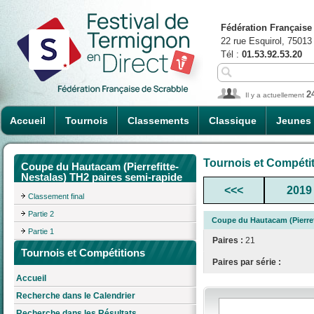
Fédération Française
22 rue Esquirol, 75013
Tél :
01.53.92.53.20
2
Il y a actuellement
Accueil
Tournois
Classements
Classique
Jeunes
Tournois et Compéti
Coupe du Hautacam (Pierrefitte-
Nestalas) TH2 paires semi-rapide
<<<
2019
Classement final
Partie 2
Coupe du Hautacam (Pierref
Partie 1
Paires :
21
Tournois et Compétitions
Paires par série :
Accueil
Recherche dans le Calendrier
Recherche dans les Résultats