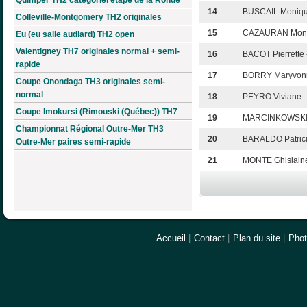
14
BUSCAIL Moniq
Colleville-Montgomery TH2 originales
15
CAZAURAN Moniq
Eu (eu salle audiard) TH2 open
Valentigney TH7 originales normal + semi-
16
BACOT Pierrette
rapide
17
BORRY Maryvonn
Coupe Onondaga TH3 originales semi-
normal
18
PEYRO Viviane -
Coupe Imokursi (Rimouski (Québec)) TH7
19
MARCINKOWSKI F
Championnat Régional Outre-Mer TH3
20
BARALDO Patricia
Outre-Mer paires semi-rapide
21
MONTE Ghislaine
Accueil
|
Contact
|
Plan du site
|
Pho