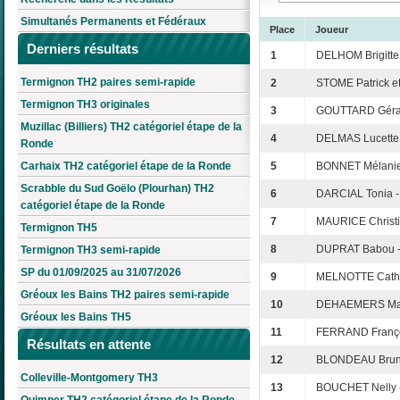
Simultanés Permanents et Fédéraux
Place
Joueur
Derniers résultats
1
DELHOM Brigitte
Termignon TH2 paires semi-rapide
2
STOME Patrick et
Termignon TH3 originales
3
GOUTTARD Gérar
Muzillac (Billiers) TH2 catégoriel étape de la
4
DELMAS Lucette
Ronde
Carhaix TH2 catégoriel étape de la Ronde
5
BONNET Mélanie
Scrabble du Sud Goëlo (Plourhan) TH2
6
DARCIAL Tonia 
catégoriel étape de la Ronde
7
MAURICE Christ
Termignon TH5
8
DUPRAT Babou -
Termignon TH3 semi-rapide
SP du 01/09/2025 au 31/07/2026
9
MELNOTTE Cathe
Gréoux les Bains TH2 paires semi-rapide
10
DEHAEMERS Mari
Gréoux les Bains TH5
11
FERRAND Françoi
Résultats en attente
12
BLONDEAU Bruno
Colleville-Montgomery TH3
13
BOUCHET Nelly 
Quimper TH2 catégoriel étape de la Ronde