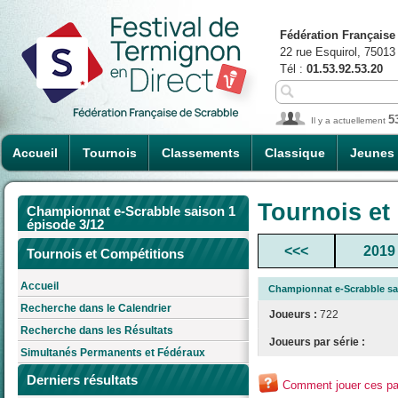
Fédération Française
22 rue Esquirol, 75013
Tél :
01.53.92.53.20
5
Il y a actuellement
Accueil
Tournois
Classements
Classique
Jeunes
Tournois et
Championnat e-Scrabble saison 1
épisode 3/12
<<<
2019
Tournois et Compétitions
Accueil
Championnat e-Scrabble sai
Recherche dans le Calendrier
Joueurs :
722
Recherche dans les Résultats
Joueurs par série :
Simultanés Permanents et Fédéraux
Derniers résultats
Comment jouer ces par