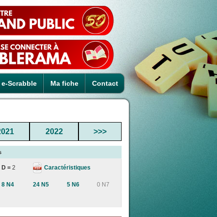
e-Scrabble
Ma fiche
Contact
2021
2022
>>>
s
Caractéristiques
D =
2
8 N4
24 N5
5 N6
0 N7