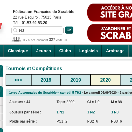
Fédération Française de Scrabble
22 rue Esquirol, 75013 Paris
Tél :
01.53.92.53.20
327
Il y a actuellement
visiteurs
Classique
Jeunes
Clubs
Logiciels
Arbitrage
Tournois et Compétitions
<<<
2018
2019
2020
1ères Automnales du Scrabble – samedi 5 TH2
- Le samedi 05/09/2020 - 2 partie
Joueurs :
44
Top =
2200
CI
=
1.0
M =
88
Joueurs par série :
1 N1
3 N2
3 N3
Poids par série :
PS1=2
PS2=6
PS3=6