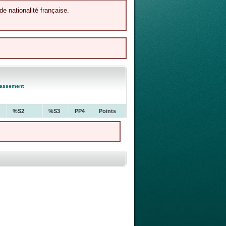
de nationalité française.
lassement
%S2
%S3
PP4
Points